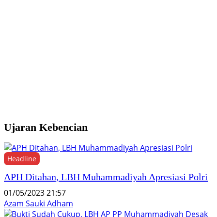
B
U
j
P
Ujaran Kebencian
Headline
APH Ditahan, LBH Muhammadiyah Apresiasi Polri
01/05/2023 21:57
Azam Sauki Adham