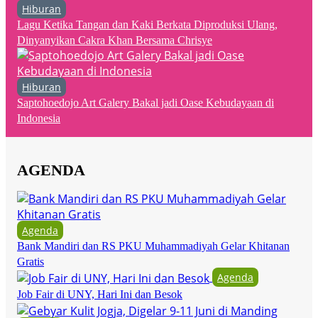
Hiburan
Lagu Ketika Tangan dan Kaki Berkata Diproduksi Ulang,
Dinyanyikan Cakra Khan Bersama Chrisye
Hiburan
Saptohoedojo Art Galery Bakal jadi Oase Kebudayaan di
Indonesia
AGENDA
Agenda
Bank Mandiri dan RS PKU Muhammadiyah Gelar Khitanan
Gratis
Agenda
Job Fair di UNY, Hari Ini dan Besok