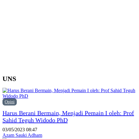
d
Y
M
H
P
F
P
UNS
Opini
Harus Berani Bermain, Menjadi Pemain I oleh: Prof
Sahid Teguh Widodo PhD
03/05/2023 08:47
Azam Sauki Adham