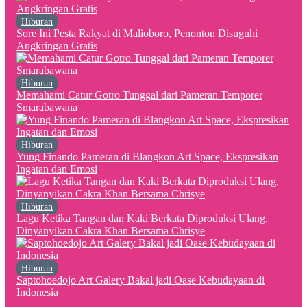
Hiburan
Sore Ini Pesta Rakyat di Malioboro, Penonton Disuguhi
Angkringan Gratis
Hiburan
Memahami Catur Gotro Tunggal dari Pameran Temporer
Smarabawana
Hiburan
Yung Finando Pameran di Blangkon Art Space, Ekspresikan
Ingatan dan Emosi
Hiburan
Lagu Ketika Tangan dan Kaki Berkata Diproduksi Ulang,
Dinyanyikan Cakra Khan Bersama Chrisye
Hiburan
Saptohoedojo Art Galery Bakal jadi Oase Kebudayaan di
Indonesia