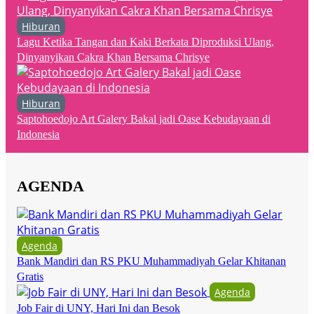
Hiburan
Lagu Ketika Tangan dan Kaki Berkata Diproduksi Ulang,
Dinyanyikan Cakra Khan Bersama Chrisye
Hiburan
Saptohoedojo Art Galery Bakal jadi Oase Kebudayaan di
Indonesia
AGENDA
Agenda
Bank Mandiri dan RS PKU Muhammadiyah Gelar Khitanan
Gratis
Agenda
Job Fair di UNY, Hari Ini dan Besok