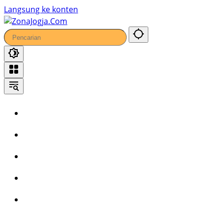
68
Langsung ke konten
Home
Headline
Kronika
Bisnis
Wisata