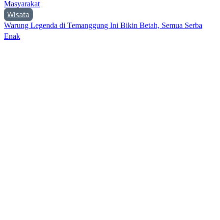
Masyarakat
Wisata
Warung Legenda di Temanggung Ini Bikin Betah, Semua Serba
Enak