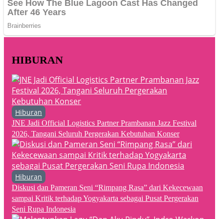
HIBURAN
Hiburan
JNE Jadi Official Logistics Partner Prambanan Jazz Festival
2026, Tangani Seluruh Pergerakan Kebutuhan Konser
Hiburan
Diskusi dan Pameran Seni “Rimpang Rasa” dari Kekecewaan
sampai Kritik terhadap Yogyakarta sebagai Pusat Pergerakan
Seni Rupa Indonesia