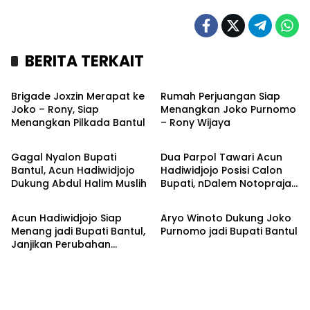
BERITA TERKAIT
Kronika
Kronika
Brigade Joxzin Merapat ke
Rumah Perjuangan Siap
Joko – Rony, Siap
Menangkan Joko Purnomo
Menangkan Pilkada Bantul
– Rony Wijaya
Headline
Headline
Gagal Nyalon Bupati
Dua Parpol Tawari Acun
Bantul, Acun Hadiwidjojo
Hadiwidjojo Posisi Calon
Dukung Abdul Halim Muslih
Bupati, nDalem Notoprajan
Headline
Headline
Didatangi Warga Bantul
Acun Hadiwidjojo Siap
Aryo Winoto Dukung Joko
Menang jadi Bupati Bantul,
Purnomo jadi Bupati Bantul
Janjikan Perubahan
kepada Masyarakat