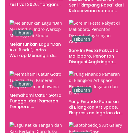
Festival 2026, Tangani
Seni “Rimpang Rasa” dari
Seluruh Pergerakan
Kekecewaan sampai
Kebutuhan Konser
Kritik terhadap
Yogyakarta sebagai
Pusat Pergerakan Seni
Hiburan
Rupa Indonesia
Hiburan
Melantunkan Lagu “Dan
Aku Rindu”, Indro
Sore Ini Pesta Rakyat di
Warkop Menangis di
Malioboro, Penonton
Studio
Disuguhi Angkringan
Gratis
Hiburan
Hiburan
Memahami Catur Gotro
Tunggal dari Pameran
Yung Finando Pameran
Temporer
di Blangkon Art Space,
Smarabawana
Ekspresikan Ingatan dan
Emosi