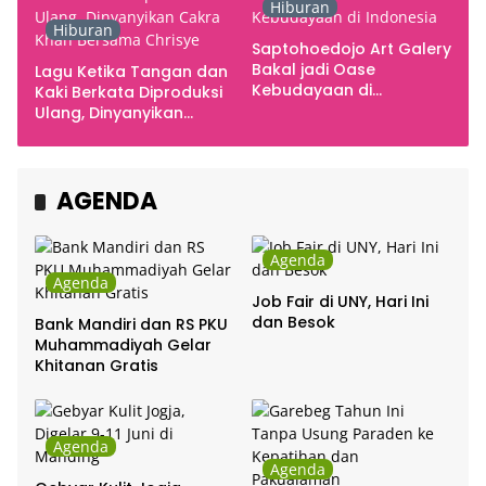
Hiburan
Hiburan
Saptohoedojo Art Galery
Bakal jadi Oase
Lagu Ketika Tangan dan
Kebudayaan di
Kaki Berkata Diproduksi
Indonesia
Ulang, Dinyanyikan
Cakra Khan Bersama
Chrisye
AGENDA
Agenda
Agenda
Job Fair di UNY, Hari Ini
dan Besok
Bank Mandiri dan RS PKU
Muhammadiyah Gelar
Khitanan Gratis
Agenda
Agenda