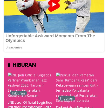
HIBURAN
Hiburan
Hiburan
JNE Jadi Official Logistics
Partner Prambanan Jazz
Diskusi dan Pameran