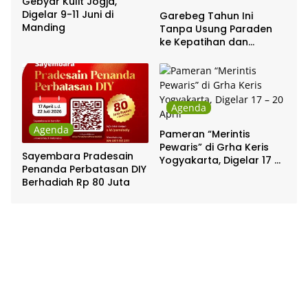
Gebyar Kulit Jogja,
Digelar 9-11 Juni di
Garebeg Tahun Ini
Manding
Tanpa Usung Paraden
ke Kepatihan dan
Pakualaman
Agenda
Agenda
Pameran “Merintis
Pewaris” di Grha Keris
Sayembara Pradesain
Yogyakarta, Digelar 17 –
Penanda Perbatasan DIY
20 April
Berhadiah Rp 80 Juta