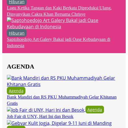
Hiburan
Lagu Ketika Tangan dan Kaki Berkata Diproduksi Ulang,
Dinyanyikan Cakra Khan Bersama Chrisye
Hiburan
Saptohoedojo Art Galery Bakal jadi Oase Kebudayaan di
Indonesia
AGENDA
Agenda
Bank Mandiri dan RS PKU Muhammadiyah Gelar Khitanan
Gratis
Agenda
Job Fair di UNY, Hari Ini dan Besok