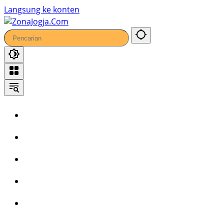
34
Langsung ke konten
Home
Headline
Kronika
Bisnis
Wisata