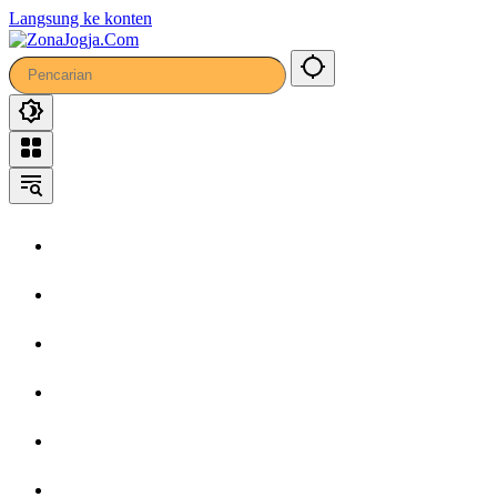
26
Langsung ke konten
Home
Headline
Kronika
Bisnis
Wisata
Hiburan