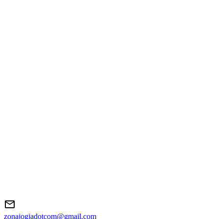
zonajogjadotcom@gmail.com