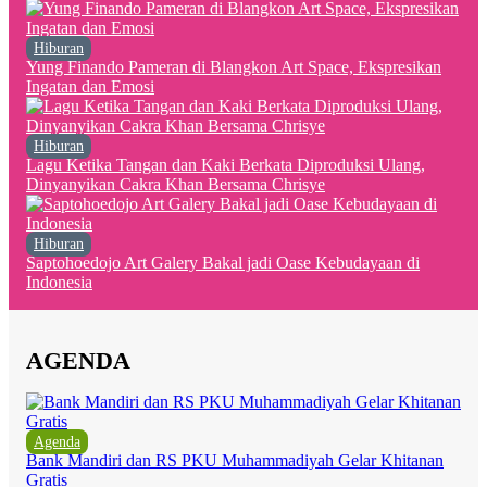
Hiburan
Yung Finando Pameran di Blangkon Art Space, Ekspresikan
Ingatan dan Emosi
Hiburan
Lagu Ketika Tangan dan Kaki Berkata Diproduksi Ulang,
Dinyanyikan Cakra Khan Bersama Chrisye
Hiburan
Saptohoedojo Art Galery Bakal jadi Oase Kebudayaan di
Indonesia
AGENDA
Agenda
Bank Mandiri dan RS PKU Muhammadiyah Gelar Khitanan
Gratis