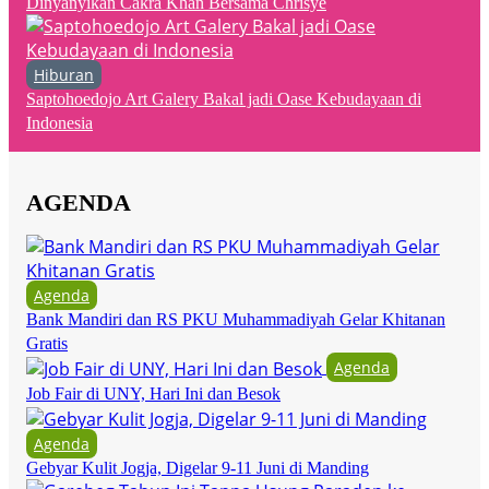
Dinyanyikan Cakra Khan Bersama Chrisye
Hiburan
Saptohoedojo Art Galery Bakal jadi Oase Kebudayaan di
Indonesia
AGENDA
Agenda
Bank Mandiri dan RS PKU Muhammadiyah Gelar Khitanan
Gratis
Agenda
Job Fair di UNY, Hari Ini dan Besok
Agenda
Gebyar Kulit Jogja, Digelar 9-11 Juni di Manding