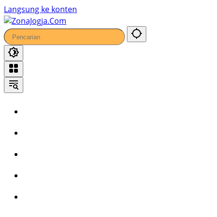
20
Langsung ke konten
Home
Headline
Kronika
Bisnis
Wisata