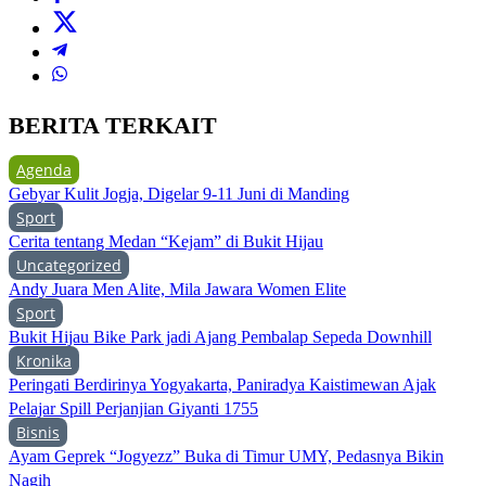
BERITA TERKAIT
Agenda
Gebyar Kulit Jogja, Digelar 9-11 Juni di Manding
Sport
Cerita tentang Medan “Kejam” di Bukit Hijau
Uncategorized
Andy Juara Men Alite, Mila Jawara Women Elite
Sport
Bukit Hijau Bike Park jadi Ajang Pembalap Sepeda Downhill
Kronika
Peringati Berdirinya Yogyakarta, Paniradya Kaistimewan Ajak
Pelajar Spill Perjanjian Giyanti 1755
Bisnis
Ayam Geprek “Jogyezz” Buka di Timur UMY, Pedasnya Bikin
Nagih