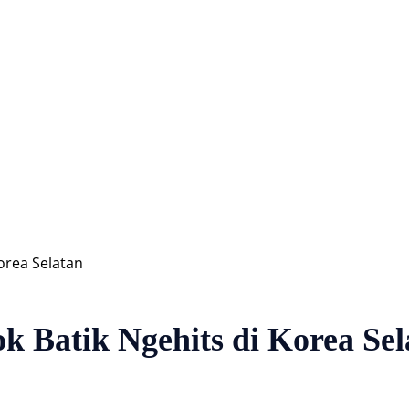
Hiburan
Nasional
Profil
Agenda
orea Selatan
k Batik Ngehits di Korea Sel