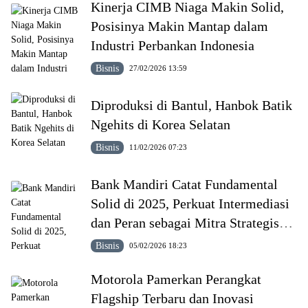
Kinerja CIMB Niaga Makin Solid,
Posisinya Makin Mantap dalam
Industri Perbankan Indonesia
Bisnis
27/02/2026 13:59
Diproduksi di Bantul, Hanbok Batik
Ngehits di Korea Selatan
Bisnis
11/02/2026 07:23
Bank Mandiri Catat Fundamental
Solid di 2025, Perkuat Intermediasi
dan Peran sebagai Mitra Strategis
Pemerintah
Bisnis
05/02/2026 18:23
Motorola Pamerkan Perangkat
Flagship Terbaru dan Inovasi