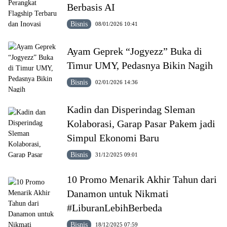
Berbasis AI
Bisnis
08/01/2026 10:41
Ayam Geprek “Jogyezz” Buka di
Timur UMY, Pedasnya Bikin Nagih
Bisnis
02/01/2026 14:36
Kadin dan Disperindag Sleman
Kolaborasi, Garap Pasar Pakem jadi
Simpul Ekonomi Baru
Bisnis
31/12/2025 09:01
10 Promo Menarik Akhir Tahun dari
Danamon untuk Nikmati
#LiburanLebihBerbeda
Bisnis
18/12/2025 07:59