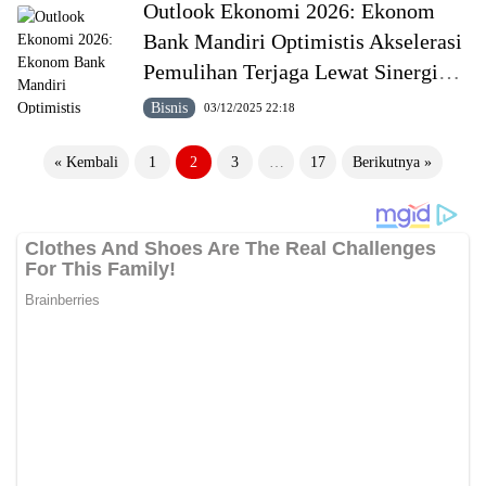
Outlook Ekonomi 2026: Ekonom
Bank Mandiri Optimistis Akselerasi
Pemulihan Terjaga Lewat Sinergi
Kebijakan Pemerintah
Bisnis
03/12/2025 22:18
Paginasi
« Kembali
1
2
3
…
17
Berikutnya »
pos