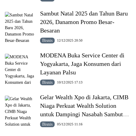
Sambut Natal 2025 dan Tahun Baru
2026, Danamon Promo Besar-
Besaran
Bisnis
12/12/2025 20:50
MODENA Buka Service Center di
Yogyakarta, Jaga Konsumen dari
Layanan Palsu
Bisnis
10/12/2025 17:13
Gelar Wealth Xpo di Jakarta, CIMB
Niaga Perkuat Wealth Solution
untuk Dampingi Nasabah Sambut
2026
Bisnis
05/12/2025 11:16