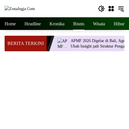
Langsung
ke
konten
Home
Headline
Kronika
Bisnis
Wisata
Hiburan
rtemuan Ilmiah
APMF 2026 Digelar di Bali, Agendanya
BERITA TERKINI
ta, Hadirkan Inovasi
Ubah Insight jadi Struktur Pengambilan
Keputusan