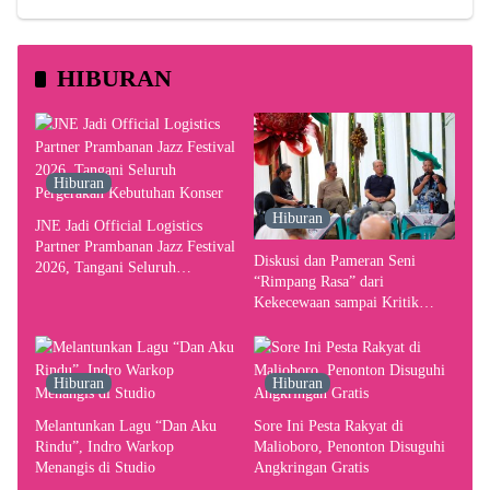
HIBURAN
Hiburan
Hiburan
JNE Jadi Official Logistics
Partner Prambanan Jazz Festival
Diskusi dan Pameran Seni
2026, Tangani Seluruh
“Rimpang Rasa” dari
Pergerakan Kebutuhan Konser
Kekecewaan sampai Kritik
terhadap Yogyakarta sebagai
Pusat Pergerakan Seni Rupa
Indonesia
Hiburan
Hiburan
Melantunkan Lagu “Dan Aku
Sore Ini Pesta Rakyat di
Rindu”, Indro Warkop
Malioboro, Penonton Disuguhi
Menangis di Studio
Angkringan Gratis