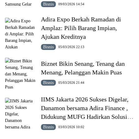
Bisnis
09/03/2026 14:54
Adira Expo Berkah Ramadan di
Amplaz: Pilih Barang Impian,
Ajukan Kreditnya
Bisnis
05/03/2026 22:13
Biznet Bikin Senang, Tenang dan
Menang, Pelanggan Makin Puas
Bisnis
05/03/2026 21:44
IIMS Jakarta 2026 Sukses Digelar,
Danamon bersama Adira Finance ,
Didukung MUFG Hadirkan Solusi
Finansial Holistik bagi Industri
Bisnis
03/03/2026 10:02
Otomotif