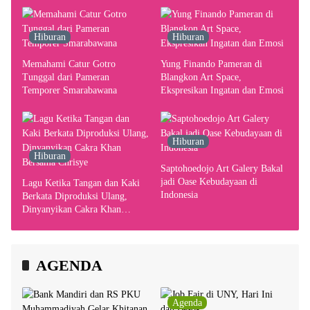
Hiburan
Hiburan
Memahami Catur Gotro
Yung Finando Pameran di
Tunggal dari Pameran
Blangkon Art Space,
Temporer Smarabawana
Ekspresikan Ingatan dan Emosi
Hiburan
Hiburan
Saptohoedojo Art Galery Bakal
jadi Oase Kebudayaan di
Lagu Ketika Tangan dan Kaki
Indonesia
Berkata Diproduksi Ulang,
Dinyanyikan Cakra Khan
Bersama Chrisye
AGENDA
Agenda