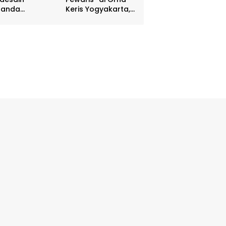
nanda
Keris Yogyakarta,
batasan DIY
Digelar 17 – 20
hadiah Rp 80
April
a