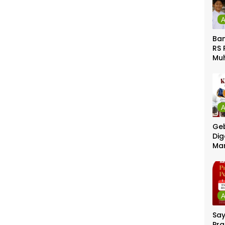
Ban
RS 
Mu
Gel
Gra
Geb
Dig
Ma
Sa
Pra