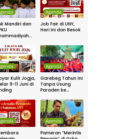
Agenda
Agenda
k Mandiri dan
Job Fair di UNY,
PKU
Hari Ini dan Besok
hammadiyah
ar Khitanan
tis
Agenda
Agenda
yar Kulit Jogja,
Garebeg Tahun Ini
elar 9-11 Juni di
Tanpa Usung
nding
Paraden ke
Kepatihan dan
Pakualaman
Agenda
Agenda
yembara
Pameran “Merintis
desain
Pewaris” di Grha