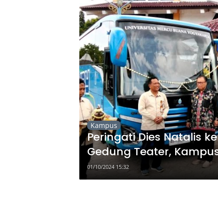
Kampus
Peringati Dies Natalis 
Gedung Teater, Kampus
Lantai
01/10/2024 15:32