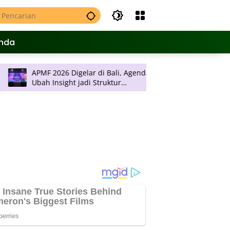
nda
MF 2026 Digelar di Bali, Agendanya
JNE Promo Ongkos Kir
Insight jadi Struktur
Rp 2 Ribu per Kilogr
ngambilan Keputusan
Pulau Jawa