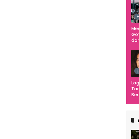
H
Me
Go
dar
Te
Sm
H
Lag
Tan
Ber
Ula
Ca
Ber