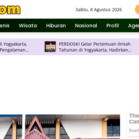
Sabtu, 8 Agustus 2026
isnis
Wisata
Hiburan
Nasional
Profil
Age
a,
PERDOSKI Gelar Pertemuan Ilmiah
AP
n
Tahunan di Yogyakarta, Hadirkan
Ubah 
Inovasi Dermatologi Terkini
Pe