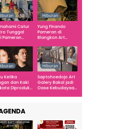
iburan
Hiburan
mahami Catur
Yung Finando
tro Tunggal
Pameran di
i Pameran
Blangkon Art
mporer
Space, Ekspresikan
arabawana
Ingatan dan Emosi
iburan
Hiburan
u Ketika
Saptohoedojo Art
gan dan Kaki
Galery Bakal jadi
kata Diproduksi
Oase Kebudayaan
ng, Dinyanyikan
di Indonesia
kra Khan
sama Chrisye
AGENDA