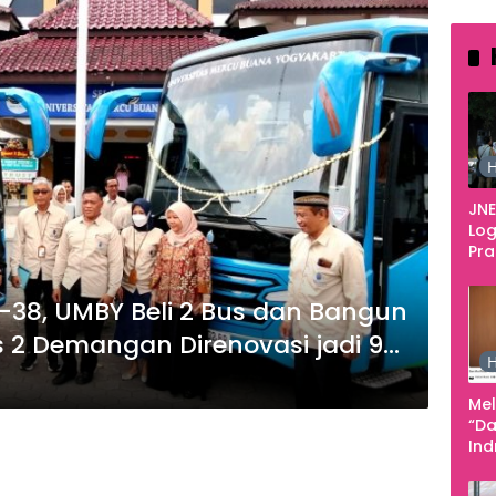
H
JNE
Log
Pr
Fes
Tan
ke-38, UMBY Beli 2 Bus dan Bangun
Pe
Ke
 2 Demangan Direnovasi jadi 9
H
Me
“Da
In
Men