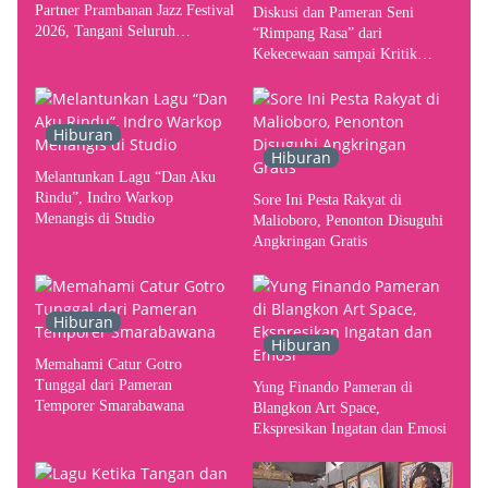
Partner Prambanan Jazz Festival
Diskusi dan Pameran Seni
2026, Tangani Seluruh
“Rimpang Rasa” dari
Pergerakan Kebutuhan Konser
Kekecewaan sampai Kritik
terhadap Yogyakarta sebagai
Pusat Pergerakan Seni Rupa
Indonesia
Hiburan
Hiburan
Melantunkan Lagu “Dan Aku
Rindu”, Indro Warkop
Sore Ini Pesta Rakyat di
Menangis di Studio
Malioboro, Penonton Disuguhi
Angkringan Gratis
Hiburan
Hiburan
Memahami Catur Gotro
Tunggal dari Pameran
Yung Finando Pameran di
Temporer Smarabawana
Blangkon Art Space,
Ekspresikan Ingatan dan Emosi