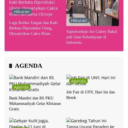
Hiburan
Hiburan
Lagu Ketika Tangan dan Kaki
Berkata Diproduksi Ulang,
Saptohoedojo Art Galery Bakal
Dinyanyikan Cakra Khan
jadi Oase Kebudayaan di
Bersama Chrisye
Indonesia
AGENDA
Agenda
Agenda
Job Fair di UNY, Hari Ini dan
Besok
Bank Mandiri dan RS PKU
Muhammadiyah Gelar Khitanan
Gratis