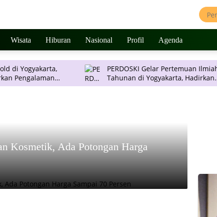
Wisata
Hiburan
Nasional
Profil
Agenda
yakarta,
PERDOSKI Gelar Pertemuan Ilmiah
alaman
Tahunan di Yogyakarta, Hadirkan
Inovasi Dermatologi Terkini
dan Kosmetik, Ada Potongan Harga