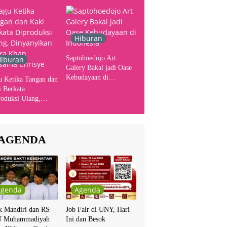
Hiburan
Saptohoedojo Art
iburan
Galery Bakal jadi Oase
Kebudayaan di
u Ketika Tangan dan
Indonesia
 Berkata
oduksi Ulang,
yanyikan Cakra
n Bersama Chrisye
AGENDA
Agenda
Agenda
k Mandiri dan RS
Job Fair di UNY, Hari
 Muhammadiyah
Ini dan Besok