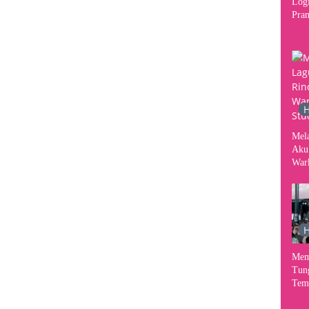
Logi
Pram
2026
Per
Kon
H
Mel
Aku
War
Stud
H
Mem
Tun
Tem