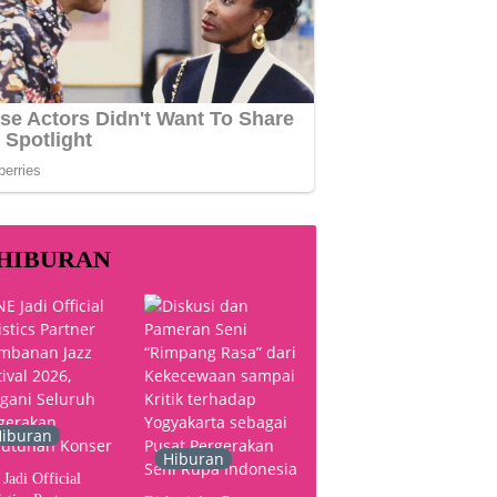
HIBURAN
iburan
Hiburan
Jadi Official