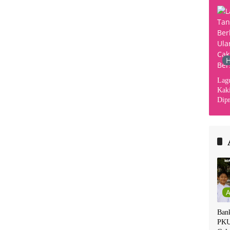
H
Lag
Kaki
Dipr
Din
Kha
Ban
PKU