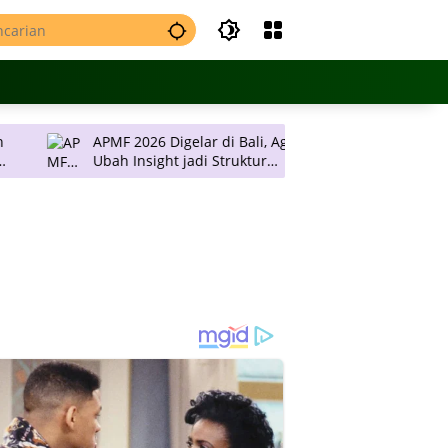
APMF 2026 Digelar di Bali, Agendanya
JNE Promo Ongk
Ubah Insight jadi Struktur
Rp 2 Ribu per 
Pengambilan Keputusan
Pulau Jawa