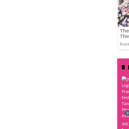
H
JNE 