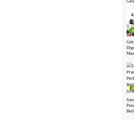
Gela
Geby
Dige
Man
Say
Pen
Berh