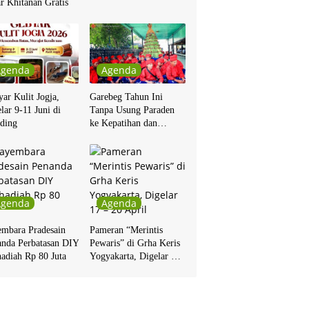
r Khitanan Gratis
Agenda
Agenda
ar Kulit Jogja,
Garebeg Tahun Ini
lar 9-11 Juni di
Tanpa Usung Paraden
ding
ke Kepatihan dan
Pakualaman
Agenda
Agenda
embara Pradesain
Pameran “Merintis
anda Perbatasan DIY
Pewaris” di Grha Keris
adiah Rp 80 Juta
Yogyakarta, Digelar 17
– 20 April