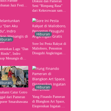
stics Partner
Diskusi dan Pameran
banan Jazz Festival
Seni “Rimpang Rasa”
, Tangani Seluruh
dari Kekecewaan sampai
gerakan Kebutuhan
Kritik terhadap
ser
Yogyakarta sebagai
Pusat Pergerakan Seni
Rupa Indonesia
Hiburan
iburan
Sore Ini Pesta Rakyat di
Malioboro, Penonton
antunkan Lagu “Dan
Disuguhi Angkringan
 Rindu”, Indro
Gratis
kop Menangis di
io
iburan
Hiburan
ahami Catur Gotro
Yung Finando Pameran
ggal dari Pameran
di Blangkon Art Space,
porer Smarabawana
Ekspresikan Ingatan dan
Emosi