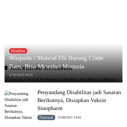
Headline
Waspada ! Muncul Flu Burung Clade
Baru, Bisa Menulari Manusia
Kementrian Kesehatan
27/02/2023 18:01
Penyandang Disabilitas jadi Sasaran
Berikutnya, Disiapkan Vaksin
Sinopharm
Nasional
15/08/2021 14:02