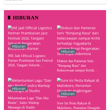
HIBURAN
Hiburan
Hiburan
JNE Jadi Official Logistics
Partner Prambanan Jazz Festival
Diskusi dan Pameran Seni
2026, Tangani Seluruh
“Rimpang Rasa” dari
Pergerakan Kebutuhan Konser
Kekecewaan sampai Kritik
terhadap Yogyakarta sebagai
Pusat Pergerakan Seni Rupa
Indonesia
Hiburan
Hiburan
Melantunkan Lagu “Dan Aku
Rindu”, Indro Warkop
Sore Ini Pesta Rakyat di
Menangis di Studio
Malioboro, Penonton Disuguhi