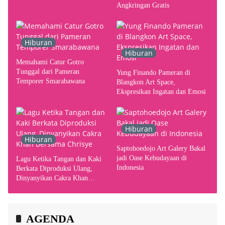
Angkringan Gratis
Hiburan
Hiburan
Memahami Catur Gotro
Tunggal dari Pameran
Yung Finando Pameran di
Temporer Smarabawana
Blangkon Art Space,
Ekspresikan Ingatan dan Emosi
Hiburan
Hiburan
Saptohoedojo Art Galery Bakal
jadi Oase Kebudayaan di
Lagu Ketika Tangan dan Kaki
Indonesia
Berkata Diproduksi Ulang,
Dinyanyikan Cakra Khan
Bersama Chrisye
AGENDA