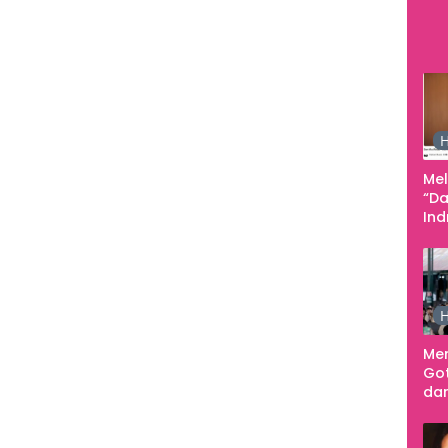
Pe
Ke
H
Me
“Da
In
Men
H
Me
Go
dar
Te
Sm