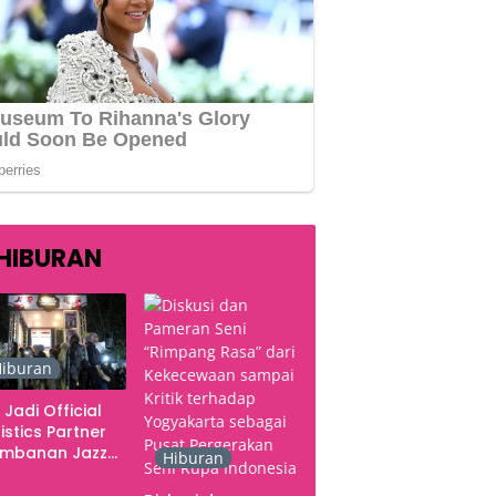
HIBURAN
iburan
 Jadi Official
istics Partner
ambanan Jazz
Hiburan
tival 2026,
gani Seluruh