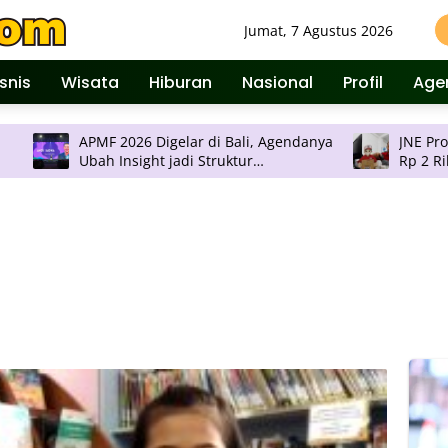
Jumat, 7 Agustus 2026
isnis
Wisata
Hiburan
Nasional
Profil
Age
APMF 2026 Digelar di Bali, Agendanya
JNE Promo Ongkos K
Ubah Insight jadi Struktur
Rp 2 Ribu per Kilo
Pengambilan Keputusan
Pulau Jawa