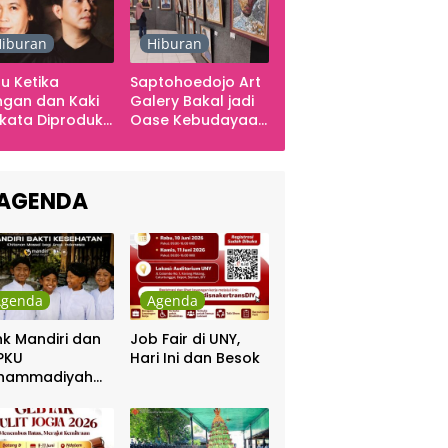
iburan
Hiburan
u Ketika
Saptohoedojo Art
gan dan Kaki
Galery Bakal jadi
kata Diproduksi
Oase Kebudayaan
ng, Dinyanyikan
di Indonesia
kra Khan
sama Chrisye
AGENDA
Agenda
Agenda
k Mandiri dan
Job Fair di UNY,
PKU
Hari Ini dan Besok
hammadiyah
ar Khitanan
tis