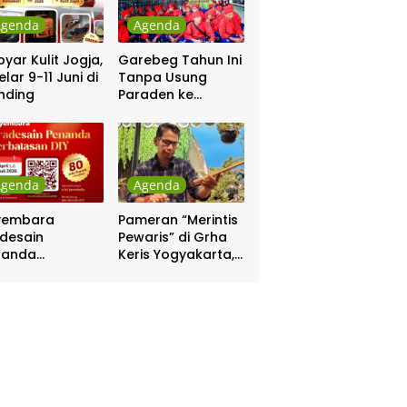
Agenda
Agenda
yar Kulit Jogja,
Garebeg Tahun Ini
elar 9-11 Juni di
Tanpa Usung
nding
Paraden ke
Kepatihan dan
Pakualaman
Agenda
Agenda
yembara
Pameran “Merintis
desain
Pewaris” di Grha
nanda
Keris Yogyakarta,
batasan DIY
Digelar 17 – 20
hadiah Rp 80
April
a