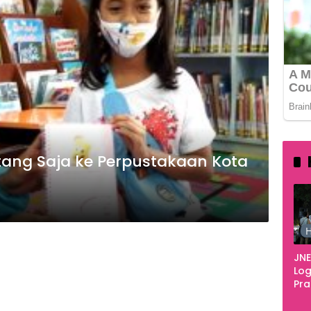
ang Saja ke Perpustakaan Kota
H
JNE
Log
Pr
Fes
Tan