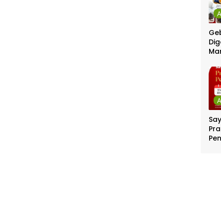
Geb
Dig
Ma
Sa
Pra
Pe
Per
Ber
Jut