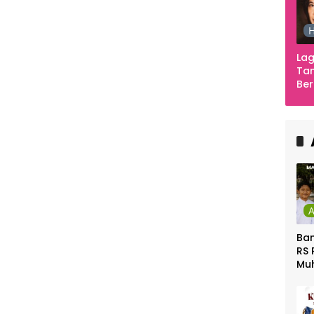
H
Lag
Tan
Ber
Ula
Ca
Ber
Ban
RS 
Mu
Gel
Gra