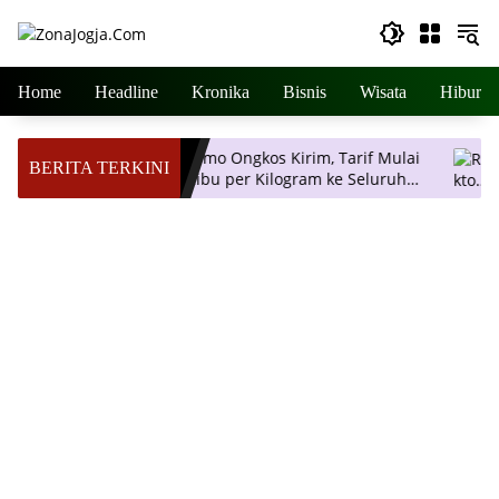
Langsung
ke
konten
Home
Headline
Kronika
Bisnis
Wisata
Hiburan
endanya
JNE Promo Ongkos Kirim, Tarif Mulai
Re
BERITA TERKINI
Rp 2 Ribu per Kilogram ke Seluruh
Be
Pulau Jawa
St