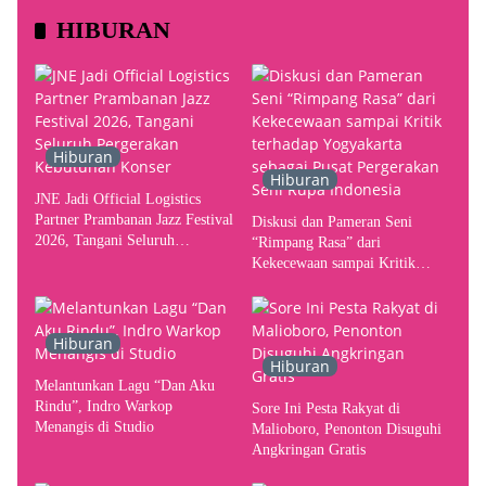
HIBURAN
Hiburan
Hiburan
JNE Jadi Official Logistics
Partner Prambanan Jazz Festival
Diskusi dan Pameran Seni
2026, Tangani Seluruh
“Rimpang Rasa” dari
Pergerakan Kebutuhan Konser
Kekecewaan sampai Kritik
terhadap Yogyakarta sebagai
Pusat Pergerakan Seni Rupa
Indonesia
Hiburan
Hiburan
Melantunkan Lagu “Dan Aku
Rindu”, Indro Warkop
Sore Ini Pesta Rakyat di
Menangis di Studio
Malioboro, Penonton Disuguhi
Angkringan Gratis