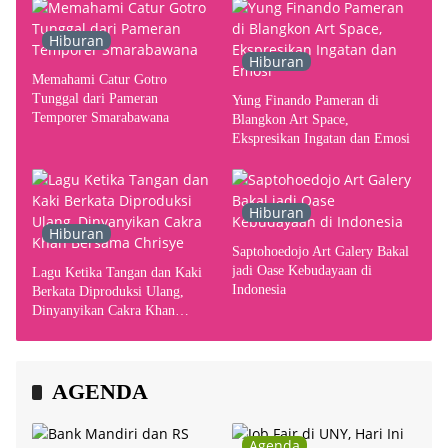
Hiburan
Hiburan
Memahami Catur Gotro
Tunggal dari Pameran
Yung Finando Pameran di
Temporer Smarabawana
Blangkon Art Space,
Ekspresikan Ingatan dan Emosi
Hiburan
Hiburan
Saptohoedojo Art Galery Bakal
jadi Oase Kebudayaan di
Lagu Ketika Tangan dan Kaki
Indonesia
Berkata Diproduksi Ulang,
Dinyanyikan Cakra Khan
Bersama Chrisye
AGENDA
Agenda