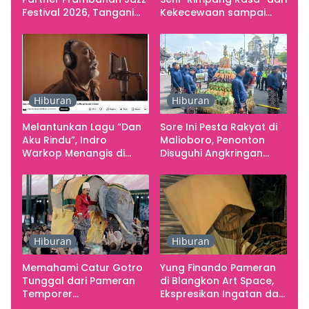
Festival 2026, Tangani
Kekecewaan sampai
Seluruh Pergerakan
Kritik terhadap
Kebutuhan Konser
Yogyakarta sebagai
Pusat Pergerakan Seni
Rupa Indonesia
Hiburan
Hiburan
Melantunkan Lagu “Dan
Sore Ini Pesta Rakyat di
Aku Rindu”, Indro
Malioboro, Penonton
Warkop Menangis di
Disuguhi Angkringan
Studio
Gratis
Hiburan
Hiburan
Memahami Catur Gotro
Yung Finando Pameran
Tunggal dari Pameran
di Blangkon Art Space,
Temporer
Ekspresikan Ingatan dan
Smarabawana
Emosi