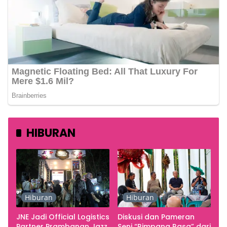
HIBURAN
Hiburan
Hiburan
JNE Jadi Official Logistics
Diskusi dan Pameran
Partner Prambanan Jazz
Seni “Rimpang Rasa” dari