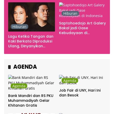
Hiburan
Saptohoedojo Art Galery
Hiburan
Bakal jadi Oase
Kebudayaan di
Lagu Ketika Tangan dan
Indonesia
Kaki Berkata Diproduksi
Ulang, Dinyanyikan
Cakra Khan Bersama
Chrisye
AGENDA
Agenda
Agenda
Job Fair di UNY, Hari Ini
dan Besok
Bank Mandiri dan RS PKU
Muhammadiyah Gelar
Khitanan Gratis