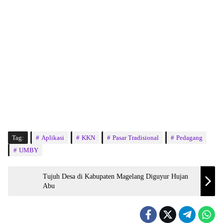
Tag:
Aplikasi
KKN
Pasar Tradisional
Pedagang
UMBY
Tujuh Desa di Kabupaten Magelang Diguyur Hujan
Abu