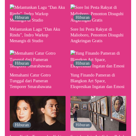
terhadap Yogyakarta sebagai
Pusat Pergerakan Seni Rupa
Indonesia
Hiburan
Hiburan
Melantunkan Lagu “Dan Aku
Sore Ini Pesta Rakyat di
Rindu”, Indro Warkop
Malioboro, Penonton Disuguhi
Menangis di Studio
Angkringan Gratis
Hiburan
Hiburan
Memahami Catur Gotro
Yung Finando Pameran di
Tunggal dari Pameran
Blangkon Art Space,
Temporer Smarabawana
Ekspresikan Ingatan dan Emosi
Hiburan
Hiburan