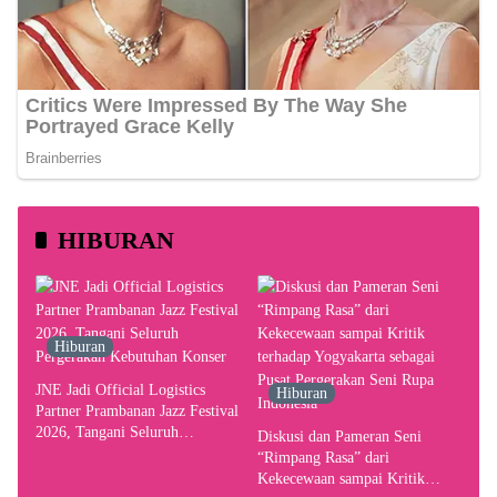
HIBURAN
Hiburan
JNE Jadi Official Logistics
Hiburan
Partner Prambanan Jazz Festival
2026, Tangani Seluruh
Diskusi dan Pameran Seni
Pergerakan Kebutuhan Konser
“Rimpang Rasa” dari
Kekecewaan sampai Kritik