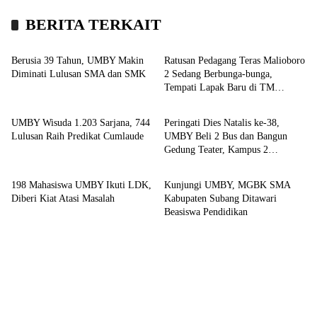
BERITA TERKAIT
Kampus
Headline
Berusia 39 Tahun, UMBY Makin
Ratusan Pedagang Teras Malioboro
Diminati Lulusan SMA dan SMK
2 Sedang Berbunga-bunga,
Tempati Lapak Baru di TM
Kampus
Kampus
Ketandan
UMBY Wisuda 1.203 Sarjana, 744
Peringati Dies Natalis ke-38,
Lulusan Raih Predikat Cumlaude
UMBY Beli 2 Bus dan Bangun
Gedung Teater, Kampus 2
Kampus
Kampus
Demangan Direnovasi jadi 9
Lantai
198 Mahasiswa UMBY Ikuti LDK,
Kunjungi UMBY, MGBK SMA
Diberi Kiat Atasi Masalah
Kabupaten Subang Ditawari
Beasiswa Pendidikan