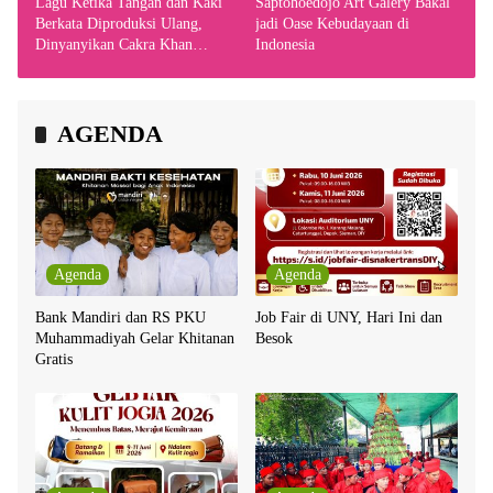
Lagu Ketika Tangan dan Kaki
Saptohoedojo Art Galery Bakal
Berkata Diproduksi Ulang,
jadi Oase Kebudayaan di
Dinyanyikan Cakra Khan
Indonesia
Bersama Chrisye
AGENDA
Agenda
Agenda
Bank Mandiri dan RS PKU
Job Fair di UNY, Hari Ini dan
Muhammadiyah Gelar Khitanan
Besok
Gratis