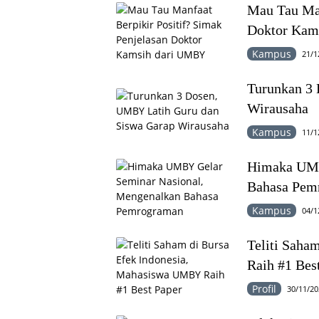
Mau Tau Man
Doktor Kam
Kampus
21/1
Turunkan 3
Wirausaha
Kampus
11/1
Himaka UMB
Bahasa Pem
Kampus
04/1
Teliti Saha
Raih #1 Bes
Profil
30/11/20