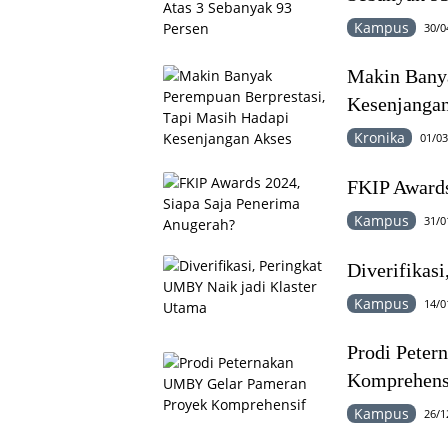
Kampus
30/0
Makin Banya
Kesenjanga
Kronika
01/03
FKIP Awards
Kampus
31/0
Diverifikas
Kampus
14/0
Prodi Pete
Komprehens
Kampus
26/1