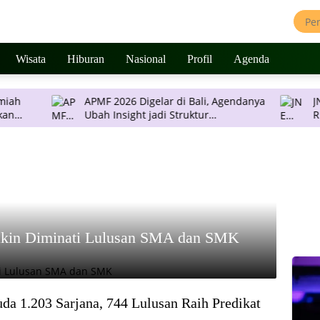
Wisata
Hiburan
Nasional
Profil
Agenda
APMF 2026 Digelar di Bali, Agendanya
JNE Promo Ongk
Ubah Insight jadi Struktur
Rp 2 Ribu per
Pengambilan Keputusan
Pulau Jawa
kin Diminati Lulusan SMA dan SMK
 1.203 Sarjana, 744 Lulusan Raih Predikat