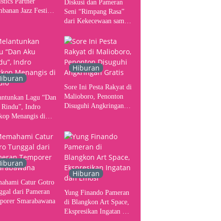
stics Partner
Diskusi dan Pameran
banan Jazz Festival
Seni “Rimpang Rasa”
, Tangani Seluruh
dari Kekecewaan sampai
gerakan Kebutuhan
Kritik terhadap
ser
Yogyakarta sebagai
Pusat Pergerakan Seni
Rupa Indonesia
Hiburan
iburan
Sore Ini Pesta Rakyat di
Malioboro, Penonton
antunkan Lagu “Dan
Disuguhi Angkringan
 Rindu”, Indro
Gratis
kop Menangis di
io
iburan
Hiburan
ahami Catur Gotro
ggal dari Pameran
Yung Finando Pameran
porer Smarabawana
di Blangkon Art Space,
Ekspresikan Ingatan dan
Emosi