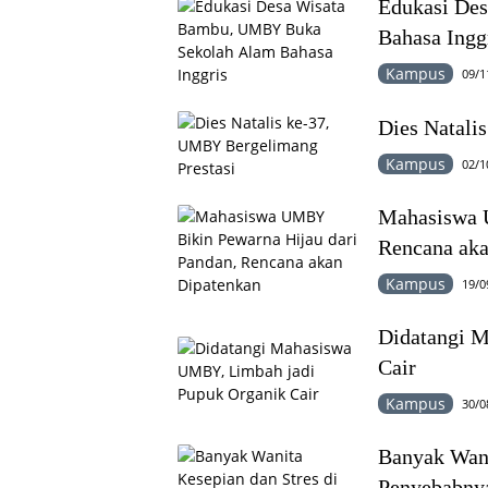
Edukasi De
Bahasa Ingg
Kampus
09/1
Dies Natali
Kampus
02/1
Mahasiswa 
Rencana aka
Kampus
19/0
Didatangi 
Cair
Kampus
30/0
Banyak Wani
Penyebabny