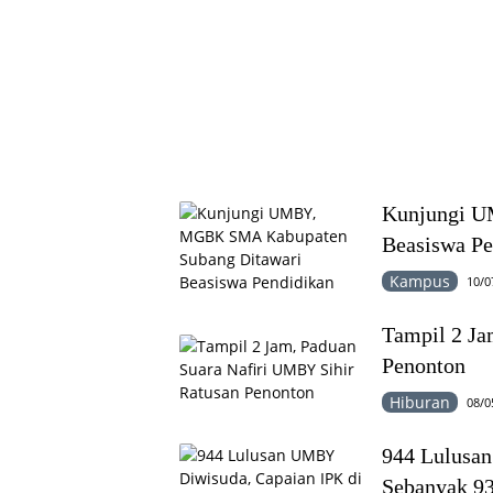
Kunjungi U
Beasiswa Pe
Kampus
10/0
Tampil 2 Ja
Penonton
Hiburan
08/0
944 Lulusan
Sebanyak 93