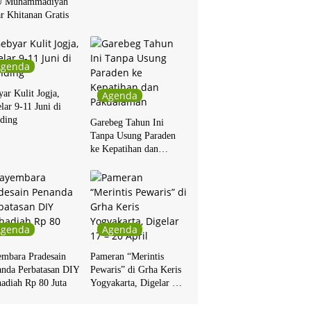
 Muhammadiyah
r Khitanan Gratis
Agenda
ar Kulit Jogja,
Agenda
lar 9-11 Juni di
ding
Garebeg Tahun Ini
Tanpa Usung Paraden
ke Kepatihan dan
Pakualaman
Agenda
Agenda
embara Pradesain
Pameran “Merintis
anda Perbatasan DIY
Pewaris” di Grha Keris
adiah Rp 80 Juta
Yogyakarta, Digelar 17
– 20 April