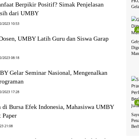
PKU
faat Berpikir Positif? Simak Penjelasan
Gela
sih dari UMBY
2/2023 10:53
 Dosen, UMBY Latih Guru dan Siswa Garap
Geby
Dige
Man
2/2023 08:18
Y Gelar Seminar Nasional, Mengenalkan
rograman
2/2023 17:28
m di Bursa Efek Indonesia, Mahasiswa UMBY
t Paper
Say
Pen
23 21:08
Berh