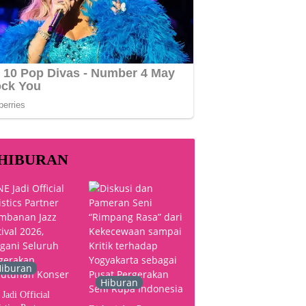
HIBURAN
iburan
Hiburan
Jadi Official