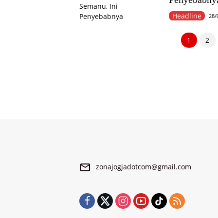
Headline
28/
Paginasi
1
2
pos
zonajogjadotcom@gmail.com