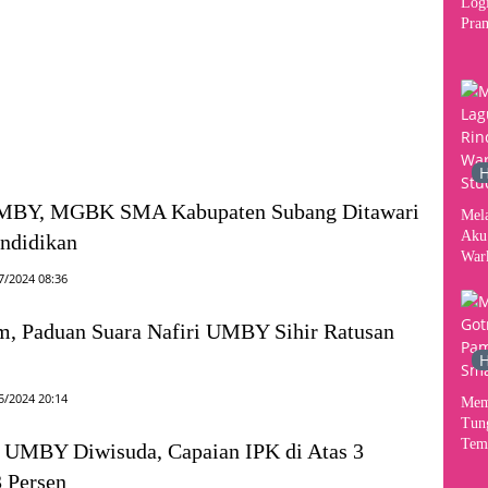
Logi
Pram
2026
Per
Kon
H
MBY, MGBK SMA Kabupaten Subang Ditawari
Mel
Aku
ndidikan
War
Stud
7/2024 08:36
m, Paduan Suara Nafiri UMBY Sihir Ratusan
H
5/2024 20:14
Mem
Tun
Tem
 UMBY Diwisuda, Capaian IPK di Atas 3
 Persen