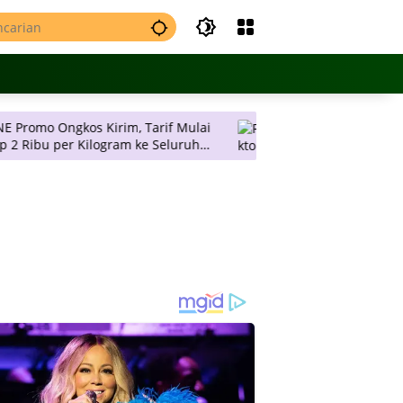
os Kirim, Tarif Mulai
Rektor UAD Lantik 11 Dekan, Ajak
 Kilogram ke Seluruh
Bersama-sama Sukseskan Renca
Strategis Universitas