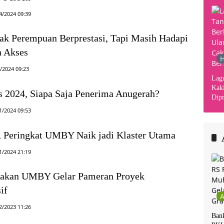
4/2024 09:39
k Perempuan Berprestasi, Tapi Masih Hadapi
n Akses
H
/2024 09:23
Lag
Kaki
 2024, Siapa Saja Penerima Anugerah?
Dipr
Din
1/2024 09:53
Kha
i, Peringkat UMBY Naik jadi Klaster Utama
1/2024 21:19
rnakan UMBY Gelar Pameran Proyek
if
2/2023 11:26
Ban