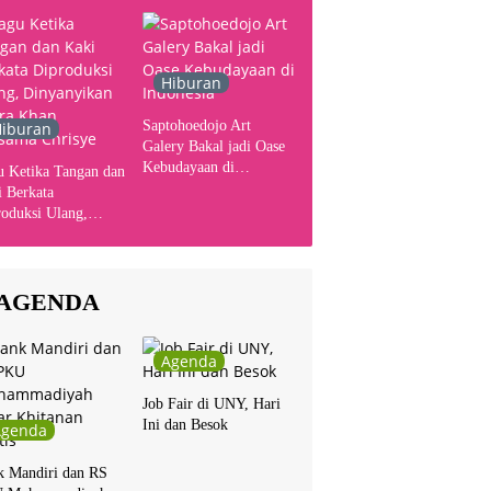
Hiburan
Saptohoedojo Art
iburan
Galery Bakal jadi Oase
Kebudayaan di
u Ketika Tangan dan
Indonesia
 Berkata
oduksi Ulang,
yanyikan Cakra
n Bersama Chrisye
AGENDA
Agenda
Job Fair di UNY, Hari
Ini dan Besok
Agenda
k Mandiri dan RS