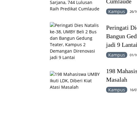
Cumlaude
Kampus
26/1
Peringati D
Bangun Ged
jadi 9 Lanta
Kampus
01/1
198 Mahasis
Masalah
Kampus
16/0