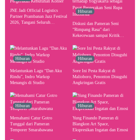
JNE Jadi Official Logistics
Hiburan
Partner Prambanan Jazz Festival
2026, Tangani Seluruh
Diskusi dan Pameran Seni
Pergerakan Kebutuhan Konser
“Rimpang Rasa” dari
Kekecewaan sampai Kritik
terhadap Yogyakarta sebagai
Pusat Pergerakan Seni Rupa
Indonesia
Hiburan
Hiburan
Melantunkan Lagu “Dan Aku
Sore Ini Pesta Rakyat di
Rindu”, Indro Warkop
Malioboro, Penonton Disuguhi
Menangis di Studio
Angkringan Gratis
Hiburan
Hiburan
Memahami Catur Gotro
Yung Finando Pameran di
Tunggal dari Pameran
Blangkon Art Space,
Temporer Smarabawana
Ekspresikan Ingatan dan Emosi