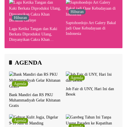
Hiburan
Hiburan
Saptohoedojo Art Galery Bakal
jadi Oase Kebudayaan di
Lagu Ketika Tangan dan Kaki
Indonesia
Berkata Diproduksi Ulang,
Dinyanyikan Cakra Khan
Bersama Chrisye
AGENDA
Agenda
Agenda
Job Fair di UNY, Hari Ini dan
Besok
Bank Mandiri dan RS PKU
Muhammadiyah Gelar Khitanan
Gratis
Agenda
Agenda