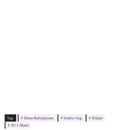
Tag:
Dinas Kebudayaan
lomba vlog
Pelajar
SU 1 Maret