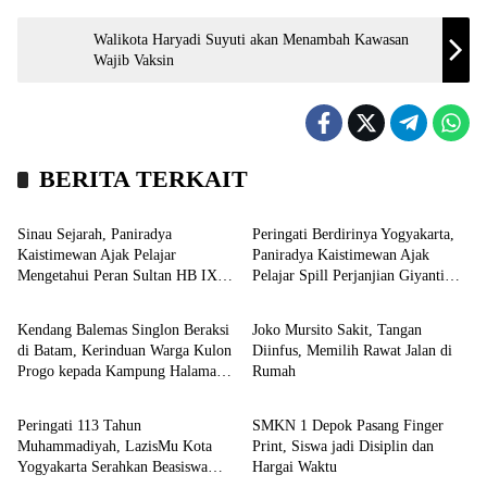
Walikota Haryadi Suyuti akan Menambah Kawasan
Wajib Vaksin
BERITA TERKAIT
Headline
Kronika
Sinau Sejarah, Paniradya
Peringati Berdirinya Yogyakarta,
Kaistimewan Ajak Pelajar
Paniradya Kaistimewan Ajak
Mengetahui Peran Sultan HB IX
Pelajar Spill Perjanjian Giyanti
Nasional
Kronika
dalam Penegakan Kedaulatan
1755
Negara
Kendang Balemas Singlon Beraksi
Joko Mursito Sakit, Tangan
di Batam, Kerinduan Warga Kulon
Diinfus, Memilih Rawat Jalan di
Progo kepada Kampung Halaman
Rumah
Kronika
Kampus
Terobati
Peringati 113 Tahun
SMKN 1 Depok Pasang Finger
Muhammadiyah, LazisMu Kota
Print, Siswa jadi Disiplin dan
Yogyakarta Serahkan Beasiswa
Hargai Waktu