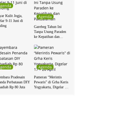
Agenda
ar Kulit Jogja,
Agenda
lar 9-11 Juni di
ding
Garebeg Tahun Ini
Tanpa Usung Paraden
ke Kepatihan dan
Pakualaman
Agenda
Agenda
embara Pradesain
Pameran “Merintis
anda Perbatasan DIY
Pewaris” di Grha Keris
adiah Rp 80 Juta
Yogyakarta, Digelar 17
– 20 April