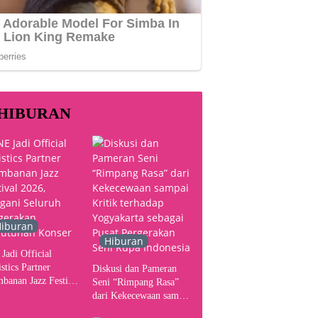
HIBURAN
iburan
Hiburan
Jadi Official
stics Partner
Diskusi dan Pameran
banan Jazz Festival
Seni “Rimpang Rasa”
, Tangani Seluruh
dari Kekecewaan sampai
gerakan Kebutuhan
Kritik terhadap