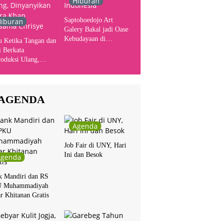
Hiburan
Saptohoedojo Art
iburan
Galery Bakal jadi Oase
Kebudayaan di
u Ketika Tangan dan
Indonesia
 Berkata
oduksi Ulang,
yanyikan Cakra
n Bersama Chrisye
AGENDA
Agenda
Job Fair di UNY, Hari
Ini dan Besok
Agenda
k Mandiri dan RS
 Muhammadiyah
r Khitanan Gratis