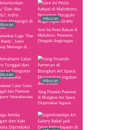
ser
Yogyakarta sebagai
Pusat Pergerakan Seni
Rupa Indonesia
Hiburan
iburan
Sore Ini Pesta Rakyat di
Malioboro, Penonton
antunkan Lagu “Dan
Disuguhi Angkringan
 Rindu”, Indro
Gratis
kop Menangis di
io
iburan
Hiburan
ahami Catur Gotro
ggal dari Pameran
Yung Finando Pameran
porer Smarabawana
di Blangkon Art Space,
Ekspresikan Ingatan dan
Emosi