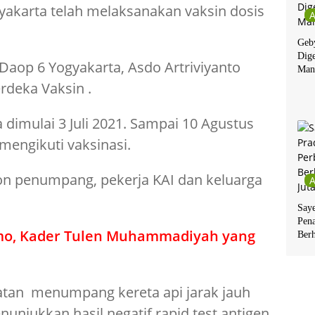
yakarta telah melaksanakan vaksin dosis
Geby
Dige
 Daop 6 Yogyakarta, Asdo Artriviyanto
Man
deka Vaksin .
a dimulai 3 Juli 2021. Sampai 10 Agustus
mengikuti vaksinasi.
on penumpang, pekerja KAI dan keluarga
Say
Pen
mo, Kader Tulen Muhammadiyah yang
Berh
an menumpang kereta api jarak jauh
unjukkan hasil negatif rapid test antigen