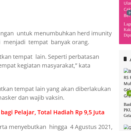
H
Lag
Kaki
angan untuk menumbuhkan herd imunity
Dipr
ini menjadi tempat banyak orang.
Din
Kha
kan tempat lain. Seperti perbatasan
empat kegiatan masyarakat,” kata
tkan tempat lain yang akan diberlakukan
asker dan wajib vaksin.
Ban
PKU
bagi Pelajar, Total Hadiah Rp 9,5 Juta
Gela
rta menyebutkan hingga 4 Agustus 2021,