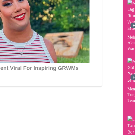
Kon
H
Mel
Aku
War
Stud
H
Mem
Tun
Tem