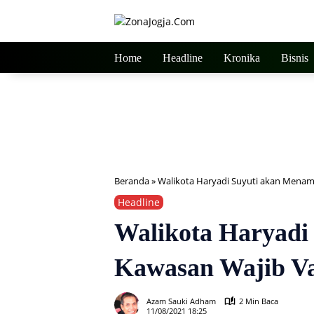
Langsung
ke
konten
Home
Headline
Kronika
Bisnis
Beranda
»
Walikota Haryadi Suyuti akan Mena
Headline
Walikota Haryadi
Kawasan Wajib V
Azam Sauki Adham
2 Min Baca
11/08/2021 18:25