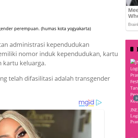
369
gender perempuan. (humas kota yogyakarta)
tan administrasi kependudukan
memiliki nomor induk kependudukan, kartu
 kartu keluarga.
g telah difasilitasi adalah transgender
H
JNE 
Logi
Pram
2026
Per