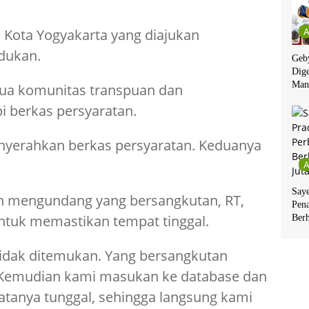
 Kota Yogyakarta yang diajukan
dukan.
Geby
Dige
Man
ua komunitas transpuan dan
 berkas persyaratan.
nyerahkan berkas persyaratan. Keduanya
Say
ngan mengundang yang bersangkutan, RT,
Pen
ntuk memastikan tempat tinggal.
Berh
tidak ditemukan. Yang bersangkutan
. Kemudian kami masukan ke database dan
atanya tunggal, sehingga langsung kami