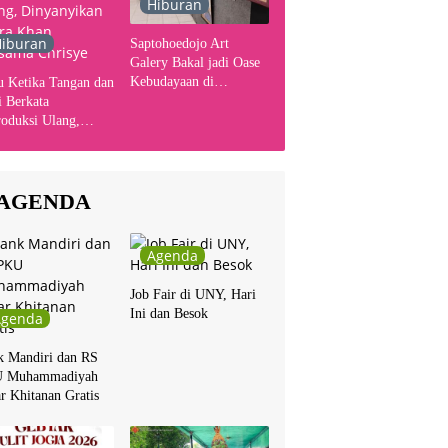
Hiburan
iburan
Saptohoedojo Art
Galery Bakal jadi Oase
Kebudayaan di
u Ketika Tangan dan
Indonesia
 Berkata
oduksi Ulang,
yanyikan Cakra
n Bersama Chrisye
AGENDA
Agenda
Job Fair di UNY, Hari
Ini dan Besok
Agenda
k Mandiri dan RS
 Muhammadiyah
r Khitanan Gratis