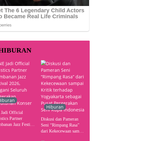
HIBURAN
iburan
Hiburan
Jadi Official
stics Partner
Diskusi dan Pameran
banan Jazz Festival
Seni “Rimpang Rasa”
, Tangani Seluruh
dari Kekecewaan sampai
gerakan Kebutuhan
Kritik terhadap