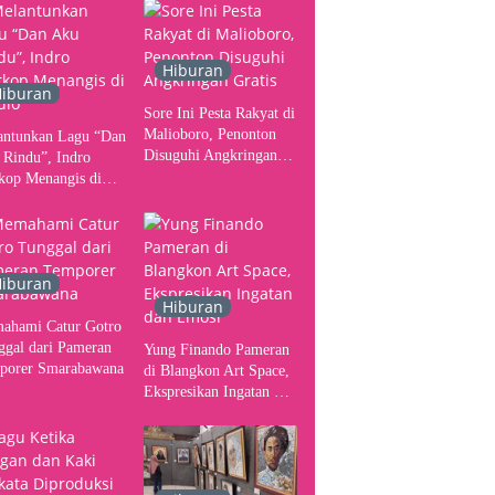
ser
Yogyakarta sebagai
Pusat Pergerakan Seni
Rupa Indonesia
Hiburan
iburan
Sore Ini Pesta Rakyat di
Malioboro, Penonton
antunkan Lagu “Dan
Disuguhi Angkringan
 Rindu”, Indro
Gratis
kop Menangis di
io
iburan
Hiburan
ahami Catur Gotro
ggal dari Pameran
Yung Finando Pameran
porer Smarabawana
di Blangkon Art Space,
Ekspresikan Ingatan dan
Emosi