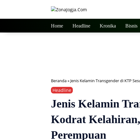
Langsung
ke
konten
Home
Headline
Kronika
Bisnis
Beranda
»
Jenis Kelamin Transgender di KTP Ses
Headline
Jenis Kelamin Tra
Kodrat Kelahiran,
Perempuan