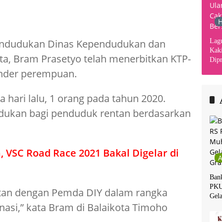
H
Lag
endudukan Dinas Kependudukan dan
Kaki
rta, Bram Prasetyo telah menerbitkan KTP-
Dipr
Din
ender perempuan.
Kha
 hari lalu, 1 orang pada tahun 2020.
ukan bagi penduduk rentan berdasarkan
, VSC Road Race 2021 Bakal Digelar di
Ban
PKU
ntan dengan Pemda DIY dalam rangka
Gela
asi,” kata Bram di Balaikota Timoho