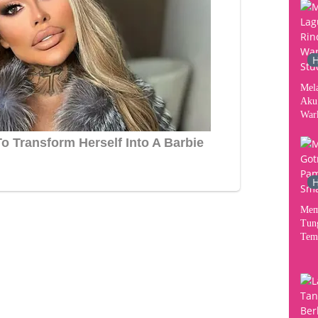
Kon
H
Mel
Aku
War
Stud
H
Mem
Tun
Tem