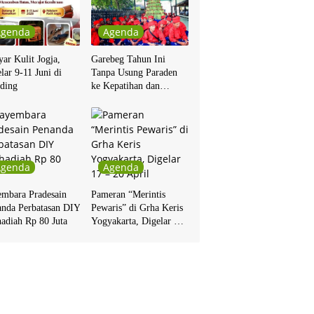
Agenda
Agenda
ar Kulit Jogja,
Garebeg Tahun Ini
lar 9-11 Juni di
Tanpa Usung Paraden
ding
ke Kepatihan dan
Pakualaman
Agenda
Agenda
embara Pradesain
Pameran “Merintis
anda Perbatasan DIY
Pewaris” di Grha Keris
adiah Rp 80 Juta
Yogyakarta, Digelar 17
– 20 April