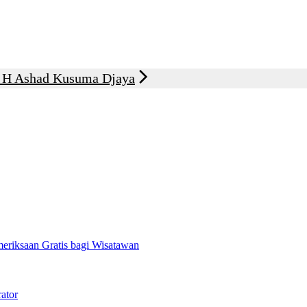
i H Ashad Kusuma Djaya
eriksaan Gratis bagi Wisatawan
rator