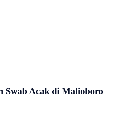
Nasional
Profil
Agenda
 Swab Acak di Malioboro