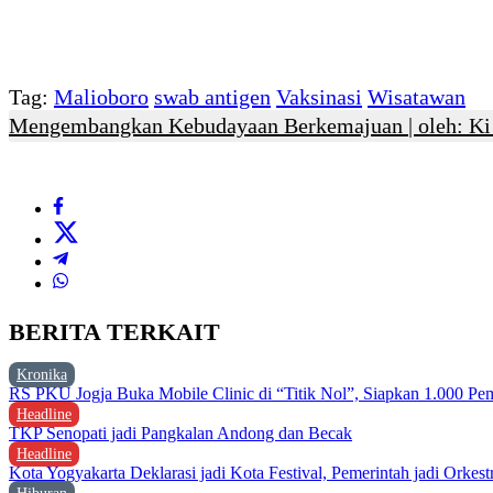
Tag:
Malioboro
swab antigen
Vaksinasi
Wisatawan
Mengembangkan Kebudayaan Berkemajuan | oleh: K
BERITA TERKAIT
Kronika
RS PKU Jogja Buka Mobile Clinic di “Titik Nol”, Siapkan 1.000 Pem
Headline
TKP Senopati jadi Pangkalan Andong dan Becak
Headline
Kota Yogyakarta Deklarasi jadi Kota Festival, Pemerintah jadi Orkest