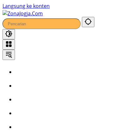
42
Langsung ke konten
Home
Headline
Kronika
Bisnis
Wisata