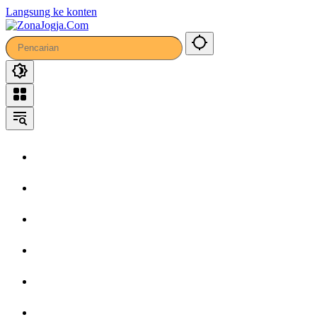
43
Langsung ke konten
Home
Headline
Kronika
Bisnis
Wisata
Hiburan