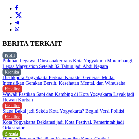
BERITA TERKAIT
Profil
Puluhan Pegawai Dinsosnakertrans Kota Yogyakarta Mbrambangi,
Lepas Maryustion Setelah 32 Tahun jadi Abdi Negara
Kronika
Disdikpora Yogyakarta Perkuat Karakter Generasi Muda:
Intensifkan Gerakan Bersih, Kesehatan Mental, dan Wirausaha
Headline
Wawali Pastikan Sapi dan Kambing di Kota Yogyakarta Layak jadi
Hewan Kurban
Headline
Siapa Bakal jadi Sekda Kota Yogyakarta? Begini Versi Politisi
Headline
Kota Yogyakarta Deklarasi jadi Kota Festival, Pemerintah jadi
Orkestrator
Agenda
Dibuka Program Pelatihan Ketrampilan Kerja, Gratis !