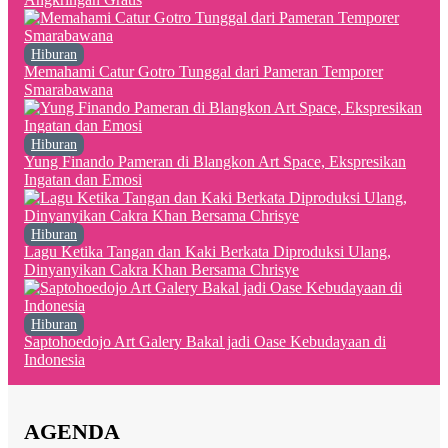
Hiburan
Memahami Catur Gotro Tunggal dari Pameran Temporer
Smarabawana
Hiburan
Yung Finando Pameran di Blangkon Art Space, Ekspresikan
Ingatan dan Emosi
Hiburan
Lagu Ketika Tangan dan Kaki Berkata Diproduksi Ulang,
Dinyanyikan Cakra Khan Bersama Chrisye
Hiburan
Saptohoedojo Art Galery Bakal jadi Oase Kebudayaan di
Indonesia
AGENDA