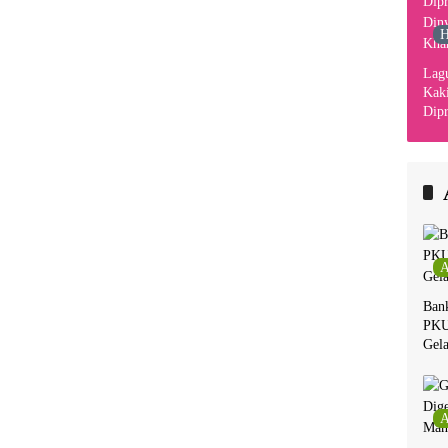
H
Lag
Kaki
Dipr
Din
Kha
A
Ban
PKU
Gela
A