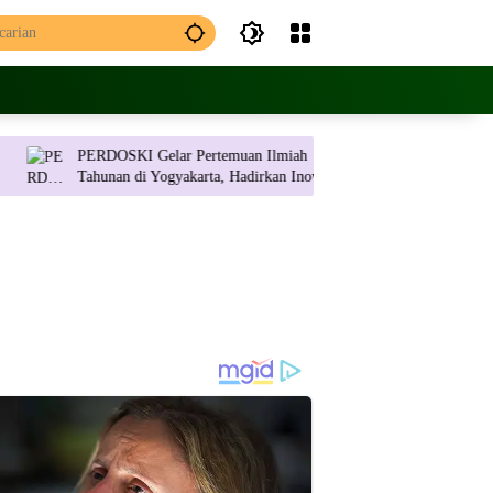
PERDOSKI Gelar Pertemuan Ilmiah
APMF 2026 Digelar d
Tahunan di Yogyakarta, Hadirkan Inovasi
Ubah Insight jadi Struktur Pengambilan
Dermatologi Terkini
Keputusan