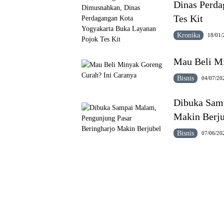
Dinas Perda
Tes Kit
Kronika
18/01/
Mau Beli Mi
Bisnis
04/07/20
Dibuka Samp
Makin Berju
Bisnis
07/06/20