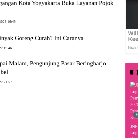
gangan Kota Yogyakarta Buka Layanan Pojok
2023 16:49
nyak Goreng Curah? Ini Caranya
22 19:46
ai Malam, Pengunjung Pasar Beringharjo
bel
22 21:57
H
JNE 
Logi