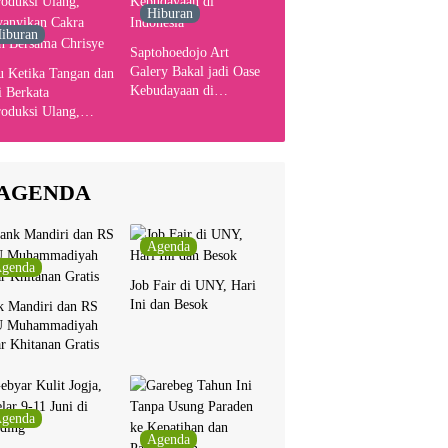
Hiburan
iburan
Saptohoedojo Art
Galery Bakal jadi Oase
u Ketika Tangan dan
Kebudayaan di
 Berkata
Indonesia
oduksi Ulang,
yanyikan Cakra
n Bersama Chrisye
AGENDA
Agenda
genda
Job Fair di UNY, Hari
Ini dan Besok
k Mandiri dan RS
 Muhammadiyah
r Khitanan Gratis
genda
Agenda