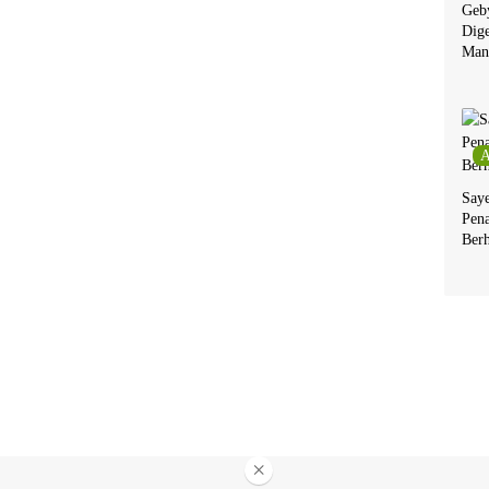
Geby
Dige
Man
A
Say
Pen
Berh
×