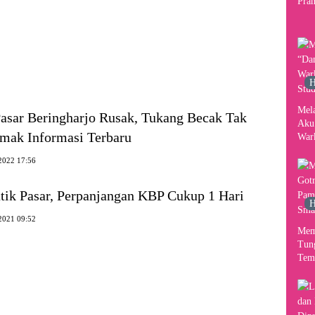
Pram
2026
Per
Kon
H
Mel
 Pasar Beringharjo Rusak, Tukang Becak Tak
Aku
imak Informasi Terbaru
War
Stud
2022 17:56
tik Pasar, Perpanjangan KBP Cukup 1 Hari
H
2021 09:52
Mem
Tun
Tem