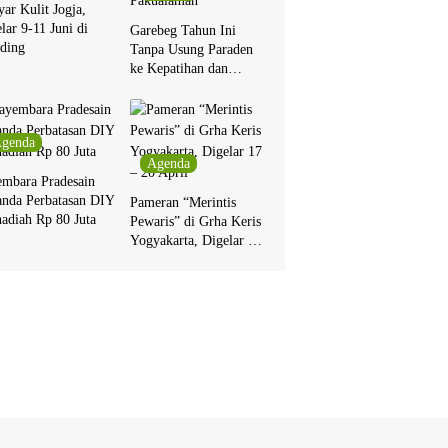
ar Kulit Jogja,
lar 9-11 Juni di
Garebeg Tahun Ini
ding
Tanpa Usung Paraden
ke Kepatihan dan
Pakualaman
genda
Agenda
embara Pradesain
anda Perbatasan DIY
Pameran “Merintis
adiah Rp 80 Juta
Pewaris” di Grha Keris
Yogyakarta, Digelar 17
– 20 April