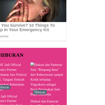
HIBURAN
iburan
Hiburan
Jadi Official
stics Partner
Diskusi dan Pameran