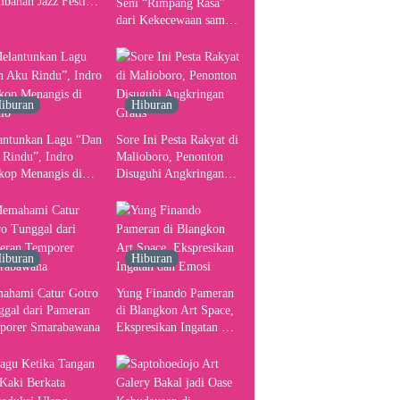
banan Jazz Festival
Seni “Rimpang Rasa”
, Tangani Seluruh
dari Kekecewaan sampai
gerakan Kebutuhan
Kritik terhadap
ser
Yogyakarta sebagai
Pusat Pergerakan Seni
Rupa Indonesia
iburan
Hiburan
antunkan Lagu “Dan
Sore Ini Pesta Rakyat di
 Rindu”, Indro
Malioboro, Penonton
kop Menangis di
Disuguhi Angkringan
io
Gratis
iburan
Hiburan
ahami Catur Gotro
Yung Finando Pameran
ggal dari Pameran
di Blangkon Art Space,
porer Smarabawana
Ekspresikan Ingatan dan
Emosi