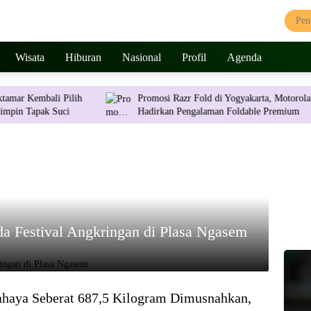
Wisata
Hiburan
Nasional
Profil
Agenda
ali Pilih
Promosi Razr Fold di Yogyakarta, Motorola
k Suci
Hadirkan Pengalaman Foldable Premium
da Festival Angkringan di Plasa Ngasem
haya Seberat 687,5 Kilogram Dimusnahkan,