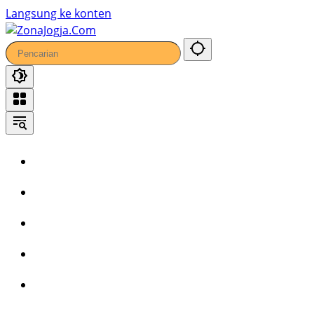
49
Langsung ke konten
Home
Headline
Kronika
Bisnis
Wisata