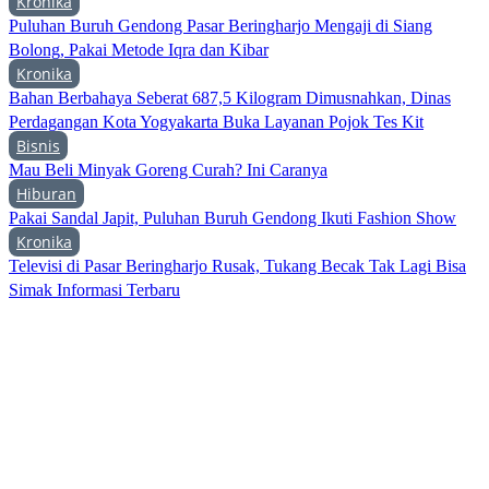
Kronika
Puluhan Buruh Gendong Pasar Beringharjo Mengaji di Siang
Bolong, Pakai Metode Iqra dan Kibar
Kronika
Bahan Berbahaya Seberat 687,5 Kilogram Dimusnahkan, Dinas
Perdagangan Kota Yogyakarta Buka Layanan Pojok Tes Kit
Bisnis
Mau Beli Minyak Goreng Curah? Ini Caranya
Hiburan
Pakai Sandal Japit, Puluhan Buruh Gendong Ikuti Fashion Show
Kronika
Televisi di Pasar Beringharjo Rusak, Tukang Becak Tak Lagi Bisa
Simak Informasi Terbaru