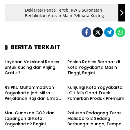
Deklarasi Panca Tertib, RW 8 Suronatan
Berlakukan Aturan Main Pelihara Kucing
BERITA TERKAIT
Kronika
Headline
Layanan Vaksinasi Rabies
Pasien Rabies Berobat di
untuk Kucing dan Anjing,
Kota Yogyakarta Masih
Gratis !
Tinggi, Begini
Kesehatan
Bisnis
Penjelasannya
RS PKU Muhammadiyah
Kunjungi Kota Yogyakarta,
Yogyakarta jadi Mitra
LG Life’s Good Truck
Perjalanan Haji dan Umroh,
Pamerkan Produk Premium
Sport
Headline
Siap Layani Vaksinasi
Perjalanan Internasional
Mau Gunakan GOR dan
Ratusan Pedagang Teras
Lapangan di Kota
Malioboro 2 Sedang
Yogyakarta? Begini
Berbunga-bunga, Tempati
Caranya
Lapak Baru di TM Ketandan