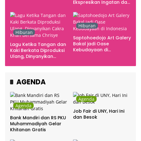
Smarabawana
Ekspresikan Ingatan dan
Emosi
Hiburan
Hiburan
Saptohoedojo Art Galery
Bakal jadi Oase
Lagu Ketika Tangan dan
Kebudayaan di
Kaki Berkata Diproduksi
Indonesia
Ulang, Dinyanyikan
Cakra Khan Bersama
Chrisye
AGENDA
Agenda
Agenda
Job Fair di UNY, Hari Ini
dan Besok
Bank Mandiri dan RS PKU
Muhammadiyah Gelar
Khitanan Gratis