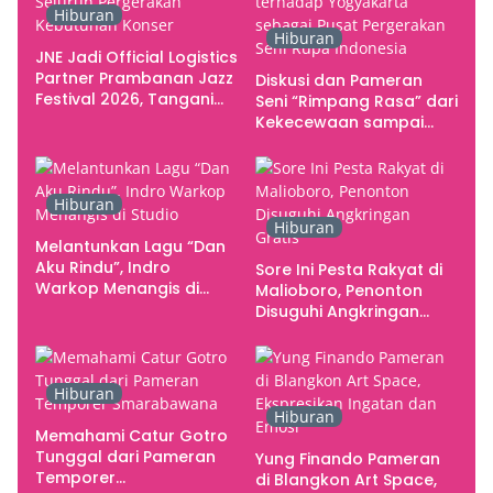
Hiburan
Hiburan
JNE Jadi Official Logistics
Partner Prambanan Jazz
Diskusi dan Pameran
Festival 2026, Tangani
Seni “Rimpang Rasa” dari
Seluruh Pergerakan
Kekecewaan sampai
Kebutuhan Konser
Kritik terhadap
Yogyakarta sebagai
Pusat Pergerakan Seni
Hiburan
Rupa Indonesia
Hiburan
Melantunkan Lagu “Dan
Aku Rindu”, Indro
Sore Ini Pesta Rakyat di
Warkop Menangis di
Malioboro, Penonton
Studio
Disuguhi Angkringan
Gratis
Hiburan
Hiburan
Memahami Catur Gotro
Tunggal dari Pameran
Yung Finando Pameran
Temporer
di Blangkon Art Space,