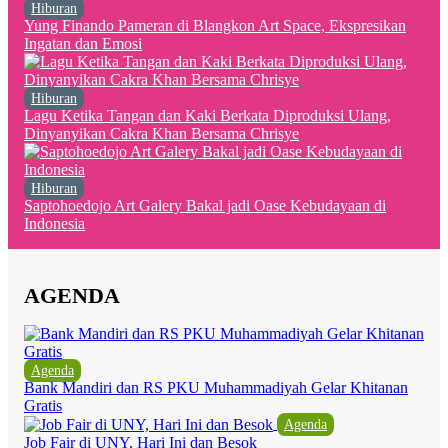
Hiburan
Yung Finando Pameran di Blangkon Art Space, Ekspresikan
Ingatan dan Emosi
Hiburan
Lagu Ketika Tangan dan Kaki Berkata Diproduksi Ulang,
Dinyanyikan Cakra Khan Bersama Chrisye
Hiburan
Saptohoedojo Art Galery Bakal jadi Oase Kebudayaan di
Indonesia
AGENDA
Agenda
Bank Mandiri dan RS PKU Muhammadiyah Gelar Khitanan
Gratis
Agenda
Job Fair di UNY, Hari Ini dan Besok