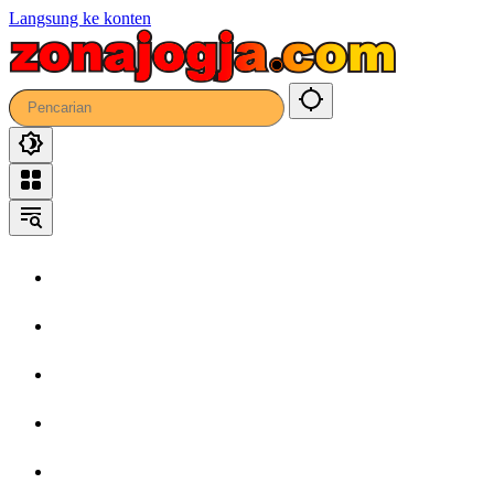
74
Langsung ke konten
Home
Headline
Kronika
Bisnis
Wisata