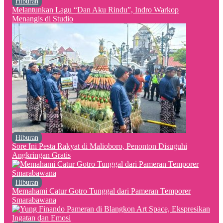
Hiburan
Melantunkan Lagu “Dan Aku Rindu”, Indro Warkop
Menangis di Studio
Hiburan
Sore Ini Pesta Rakyat di Malioboro, Penonton Disuguhi
Angkringan Gratis
Hiburan
Memahami Catur Gotro Tunggal dari Pameran Temporer
Smarabawana