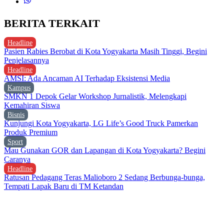
BERITA TERKAIT
Headline
Pasien Rabies Berobat di Kota Yogyakarta Masih Tinggi, Begini
Penjelasannya
Headline
AMSI: Ada Ancaman AI Terhadap Eksistensi Media
Kampus
SMKN 1 Depok Gelar Workshop Jurnalistik, Melengkapi
Kemahiran Siswa
Bisnis
Kunjungi Kota Yogyakarta, LG Life’s Good Truck Pamerkan
Produk Premium
Sport
Mau Gunakan GOR dan Lapangan di Kota Yogyakarta? Begini
Caranya
Headline
Ratusan Pedagang Teras Malioboro 2 Sedang Berbunga-bunga,
Tempati Lapak Baru di TM Ketandan