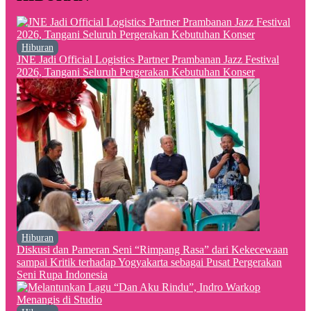
Hiburan
JNE Jadi Official Logistics Partner Prambanan Jazz Festival
2026, Tangani Seluruh Pergerakan Kebutuhan Konser
Hiburan
Diskusi dan Pameran Seni “Rimpang Rasa” dari Kekecewaan
sampai Kritik terhadap Yogyakarta sebagai Pusat Pergerakan
Seni Rupa Indonesia