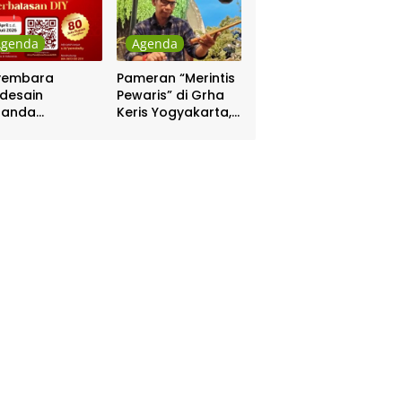
Agenda
Agenda
yembara
Pameran “Merintis
desain
Pewaris” di Grha
nanda
Keris Yogyakarta,
batasan DIY
Digelar 17 – 20
hadiah Rp 80
April
a