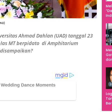
Me
“Da
In
Men
wa)
versitas Ahmad Dahlan (UAD) tanggal 23
H
hlas MT berpidato di Amphitarium
 disampaikan?
Me
Go
dar
Te
Sm
H
Lag
Tan
Ber
Ula