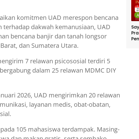
paikan komitmen UAD merespon bencana
n terhadap dakwah kemanusiaan, UAD
Sa
Pra
nan bencana banjir dan tanah longsor
Pe
Barat, dan Sumatera Utara.
Per
Ber
Jut
girim 7 relawan psicososial terdiri 5
 bergabung dalam 25 relawan MDMC DIY
anuari 2026, UAD mengirimkan 20 relawan
munikasi, layanan medis, obat-obatan,
ial.
pada 105 mahasiswa terdampak. Masing-
swa dan makan gratis, serta sembako.