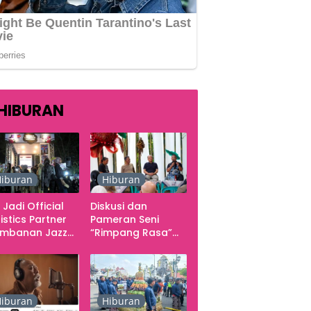
HIBURAN
iburan
Hiburan
 Jadi Official
Diskusi dan
istics Partner
Pameran Seni
ambanan Jazz
“Rimpang Rasa”
tival 2026,
dari Kekecewaan
gani Seluruh
sampai Kritik
rgerakan
terhadap
butuhan Konser
Yogyakarta
sebagai Pusat
iburan
Hiburan