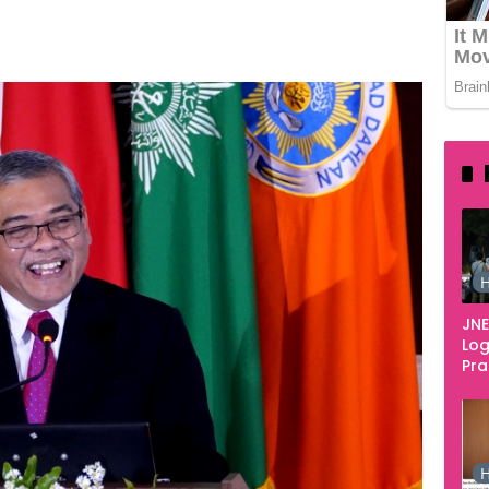
163
H
JNE
Log
Pr
Fes
Tan
Pe
Ke
H