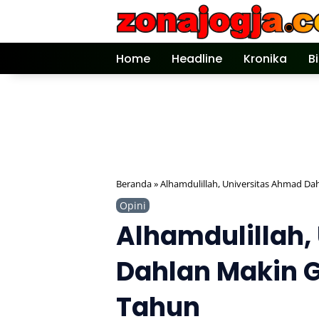
Langsung
ke
konten
Home
Headline
Kronika
B
Beranda
»
Alhamdulillah, Universitas Ahmad Da
Opini
Alhamdulillah,
Dahlan Makin G
Tahun