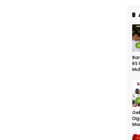
Ca
Ber
Ban
RS 
Mu
Gel
Gra
Geb
Dig
Ma