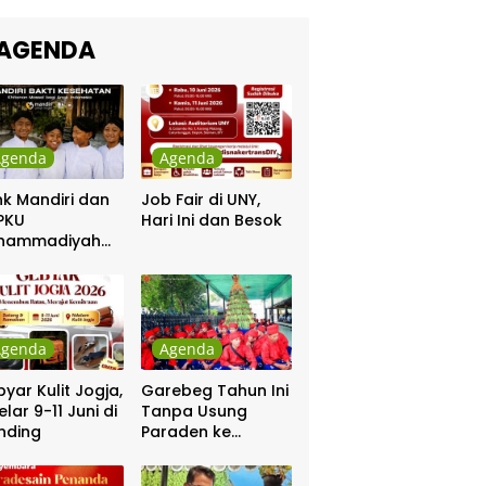
kra Khan
sama Chrisye
AGENDA
Agenda
Agenda
k Mandiri dan
Job Fair di UNY,
PKU
Hari Ini dan Besok
hammadiyah
ar Khitanan
tis
Agenda
Agenda
yar Kulit Jogja,
Garebeg Tahun Ini
elar 9-11 Juni di
Tanpa Usung
nding
Paraden ke
Kepatihan dan
Pakualaman