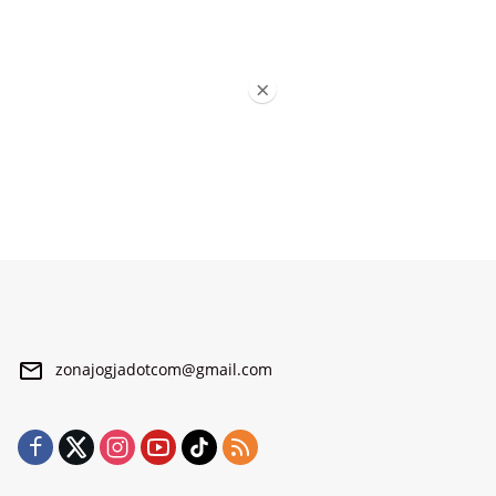
×
zonajogjadotcom@gmail.com