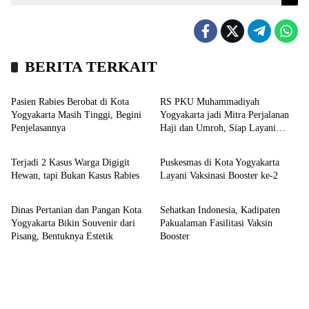
BERITA TERKAIT
Headline
Kesehatan
Pasien Rabies Berobat di Kota
RS PKU Muhammadiyah
Yogyakarta Masih Tinggi, Begini
Yogyakarta jadi Mitra Perjalanan
Penjelasannya
Haji dan Umroh, Siap Layani
Kesehatan
Kronika
Vaksinasi Perjalanan Internasional
Terjadi 2 Kasus Warga Digigit
Puskesmas di Kota Yogyakarta
Hewan, tapi Bukan Kasus Rabies
Layani Vaksinasi Booster ke-2
Hiburan
Kesehatan
Dinas Pertanian dan Pangan Kota
Sehatkan Indonesia, Kadipaten
Yogyakarta Bikin Souvenir dari
Pakualaman Fasilitasi Vaksin
Pisang, Bentuknya Estetik
Booster