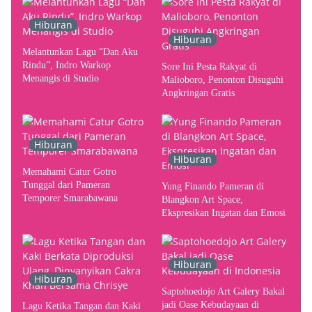
Indonesia
Hiburan
Hiburan
Melantunkan Lagu “Dan Aku
Rindu”, Indro Warkop
Sore Ini Pesta Rakyat di
Menangis di Studio
Malioboro, Penonton Disuguhi
Angkringan Gratis
Hiburan
Hiburan
Memahami Catur Gotro
Tunggal dari Pameran
Yung Finando Pameran di
Temporer Smarabawana
Blangkon Art Space,
Ekspresikan Ingatan dan Emosi
Hiburan
Hiburan
Saptohoedojo Art Galery Bakal
jadi Oase Kebudayaan di
Lagu Ketika Tangan dan Kaki