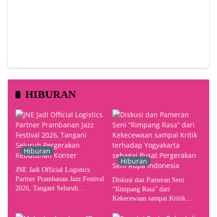
HIBURAN
Hiburan
Hiburan
JNE Jadi Official Logistics
Partner Prambanan Jazz Festival
Diskusi dan Pameran Seni
2026, Tangani Seluruh
“Rimpang Rasa” dari
Pergerakan Kebutuhan Konser
Kekecewaan sampai Kritik
terhadap Yogyakarta sebagai
Pusat Pergerakan Seni Rupa