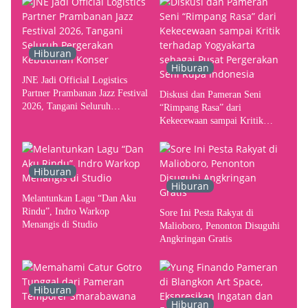
Hiburan
Hiburan
JNE Jadi Official Logistics
Partner Prambanan Jazz Festival
Diskusi dan Pameran Seni
2026, Tangani Seluruh
“Rimpang Rasa” dari
Pergerakan Kebutuhan Konser
Kekecewaan sampai Kritik
terhadap Yogyakarta sebagai
Pusat Pergerakan Seni Rupa
Indonesia
Hiburan
Hiburan
Melantunkan Lagu “Dan Aku
Rindu”, Indro Warkop
Sore Ini Pesta Rakyat di
Menangis di Studio
Malioboro, Penonton Disuguhi
Angkringan Gratis
Hiburan
Hiburan