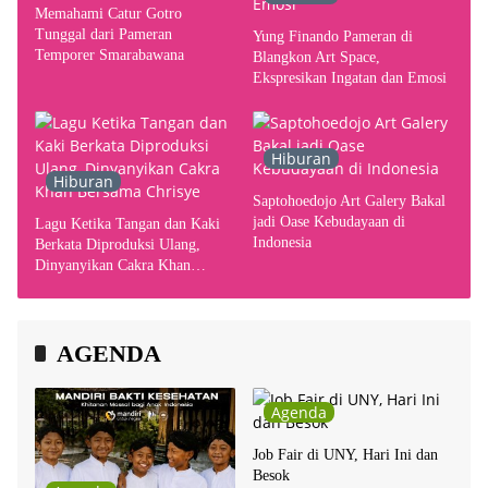
Memahami Catur Gotro
Tunggal dari Pameran
Yung Finando Pameran di
Temporer Smarabawana
Blangkon Art Space,
Ekspresikan Ingatan dan Emosi
Hiburan
Hiburan
Saptohoedojo Art Galery Bakal
jadi Oase Kebudayaan di
Lagu Ketika Tangan dan Kaki
Indonesia
Berkata Diproduksi Ulang,
Dinyanyikan Cakra Khan
Bersama Chrisye
AGENDA
Agenda
Job Fair di UNY, Hari Ini dan
Besok