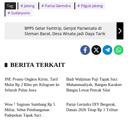
Tag:
Jateng
Partai Gerindra
Pilgub Jateng
Sudaryono
BPPS Gelar Famtrip, Genjot Pariwisata di
Sleman Barat, Desa Wisata jadi Daya Tarik
BERITA TERKAIT
Bisnis
Kronika
JNE Promo Ongkos Kirim, Tarif
Budi Waljiman Puji Tapak Suci
Mulai Rp 2 Ribu per Kilogram ke
Muhammadiyah, Bangun Karakter
Seluruh Pulau Jawa
Bangsa Lewat Pencak Silat
Headline
Headline
Wow ! Sugiono Sumbang Rp 5
Partai Gerindra DIY Bergerak,
Miliar, Sebut Pembangunan
Danais 2026 Tetap Rp 1 Triliun
Padepokan Tapak Suci
Opini
Kronika
Muhammadiyah Sangat Visioner