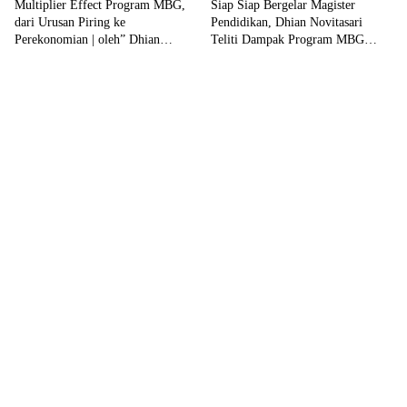
Multiplier Effect Program MBG,
Siap Siap Bergelar Magister
dari Urusan Piring ke
Pendidikan, Dhian Novitasari
Perekonomian | oleh” Dhian
Teliti Dampak Program MBG
Novitasari
terhadap UMKM