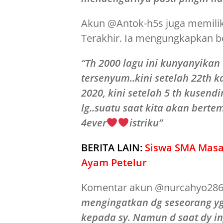
Akun @Antok-h5s juga memilik
Terakhir. Ia mengungkapkan be
“Th 2000 lagu ini kunyanyikan 
tersenyum..kini setelah 22th 
2020, kini setelah 5 th kusend
lg..suatu saat kita akan bertem
4ever
istriku”
BERITA LAIN:
Siswa SMA Masa
Ayam Petelur
Komentar akun @nurcahyo2863,
mengingatkan dg seseorang y
kepada sy.
Namun d saat dy in