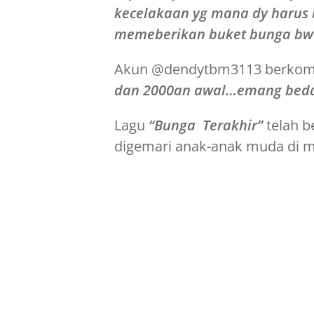
kecelakaan yg mana dy harus b
memeberikan buket bunga bwt s
Akun @dendytbm3113 berkom
dan 2000an awal…emang beda 
Lagu
“Bunga Terakhir”
telah be
digemari anak-anak muda di 