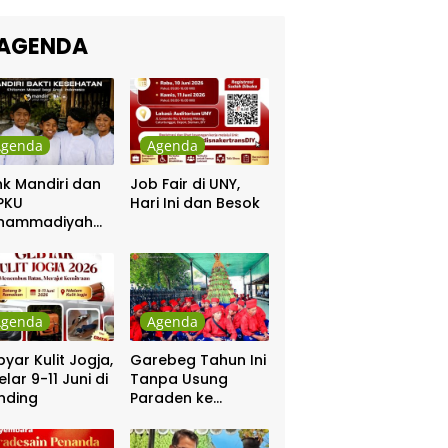
kra Khan
sama Chrisye
AGENDA
Agenda
Agenda
k Mandiri dan
Job Fair di UNY,
PKU
Hari Ini dan Besok
hammadiyah
ar Khitanan
tis
Agenda
Agenda
yar Kulit Jogja,
Garebeg Tahun Ini
elar 9-11 Juni di
Tanpa Usung
nding
Paraden ke
Kepatihan dan
Pakualaman