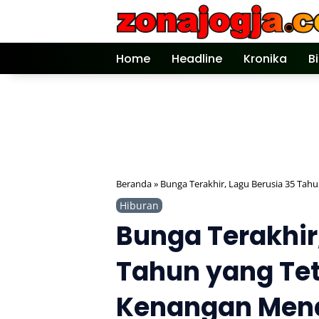
Langsung
ke
konten
Home
Headline
Kronika
B
Beranda
»
Bunga Terakhir, Lagu Berusia 35 Ta
Hiburan
Bunga Terakhir
Tahun yang Tet
Kenangan Men