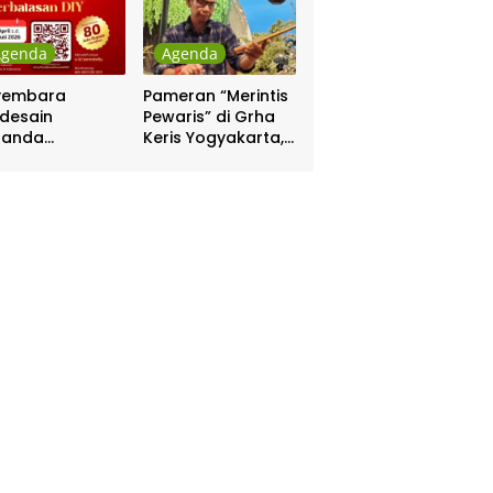
Agenda
Agenda
yembara
Pameran “Merintis
desain
Pewaris” di Grha
nanda
Keris Yogyakarta,
batasan DIY
Digelar 17 – 20
hadiah Rp 80
April
a