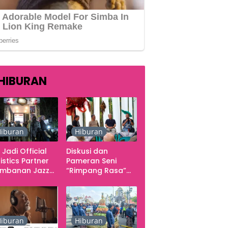
HIBURAN
iburan
Hiburan
 Jadi Official
Diskusi dan
istics Partner
Pameran Seni
ambanan Jazz
“Rimpang Rasa”
tival 2026,
dari Kekecewaan
gani Seluruh
sampai Kritik
rgerakan
terhadap
butuhan Konser
Yogyakarta
sebagai Pusat
iburan
Hiburan