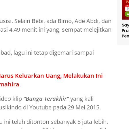
sisi. Selain Bebi, ada Bimo, Ade Abdi, dan
Sa
asi 4.49 menit ini yang sempat melejitkan
Pra
Pe
Per
Ber
abad, lagu ini tetap digemari sampai
Jut
Harus Keluarkan Uang, Melakukan Ini
tmahira
ideo klip
“Bunga Terakhir”
yang kali
sikindo di Youtube pada 29 Mei 2015.
u ini telah ditonton sebanyak 8 juta lebih.