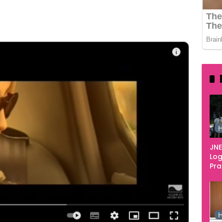
559
H
JNE
Log
Pr
Fes
Tan
Pe
Ke
H