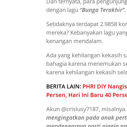
Dan ternyata, para pengunjun
dengan lagu
“Bunga Terakhir”.
Setidaknya terdapat 2.9858 ko
mereka? Kebanyakan lagu yang
kenangan mendalam.
Ada yang kehilangan kekasih s
bahagia karena menemukan seo
karena kehilangan kekasih se
BERITA LAIN:
PHRI DIY Nangis
Persen, Hari Ini Baru 40 Pers
Akun @crislusy7187, misalnya
mengingatkan pada anak perta
mendengarnya pasti pingin na