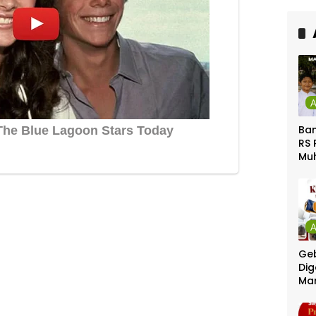
Ca
Ber
Ban
RS 
Mu
Gel
Gra
Geb
Dig
Ma