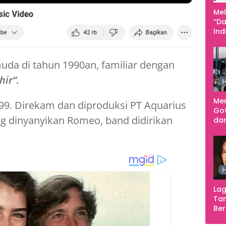
Me
“Da
In
Men
uda di tahun 1990an, familiar dengan
ir”.
H
Me
99. Direkam dan diproduksi PT Aquarius
Go
g dinyanyikan Romeo, band didirikan
dar
Te
Sm
H
Lag
Tan
Ber
Ula