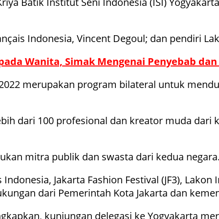
ya Batik Institut Seni Indonesia (ISI) Yogyaka
rançais Indonesia, Vincent Degoul; dan pendiri La
 pada Wanita, Simak Mengenai Penyebab dan
ahun 2022 merupakan program bilateral untuk me
lebih dari 100 profesional dan kreator muda d
kan mitra publik dan swasta dari kedua negara
 Indonesia, Jakarta Fashion Festival (JF3), Lakon I
ukungan dari Pemerintah Kota Jakarta dan kemen
ungkapkan, kunjungan delegasi ke Yogyakarta me