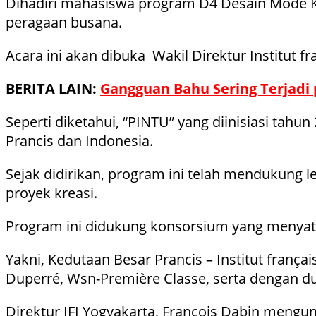
Dihadiri mahasiswa program D4 Desain Mode Kri
peragaan busana.
Acara ini akan dibuka Wakil Direktur Institut f
BERITA LAIN:
Gangguan Bahu Sering Terjadi
Seperti diketahui, “PINTU” yang diinisiasi t
Prancis dan Indonesia.
Sejak didirikan, program ini telah mendukung 
proyek kreasi.
Program ini didukung konsorsium yang menyatu
Yakni, Kedutaan Besar Prancis – Institut français
Duperré, Wsn-Première Classe, serta dengan d
Direktur IFI Yogyakarta, Francois Dabin meng