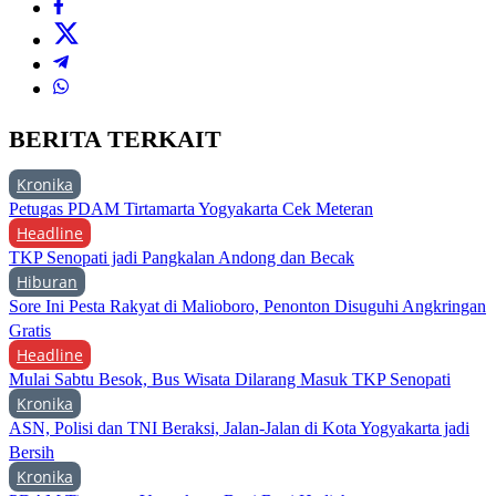
BERITA TERKAIT
Kronika
Petugas PDAM Tirtamarta Yogyakarta Cek Meteran
Headline
TKP Senopati jadi Pangkalan Andong dan Becak
Hiburan
Sore Ini Pesta Rakyat di Malioboro, Penonton Disuguhi Angkringan
Gratis
Headline
Mulai Sabtu Besok, Bus Wisata Dilarang Masuk TKP Senopati
Kronika
ASN, Polisi dan TNI Beraksi, Jalan-Jalan di Kota Yogyakarta jadi
Bersih
Kronika