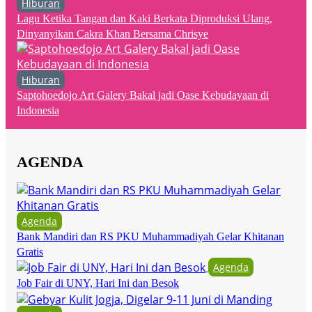
Hiburan
Lagu Ketika Tangan dan Kaki Berkata Diproduksi Ulang,
Dinyanyikan Cakra Khan Bersama Chrisye
Hiburan
Saptohoedojo Art Galery Bakal jadi Oase Kebudayaan di
Indonesia
AGENDA
Agenda
Bank Mandiri dan RS PKU Muhammadiyah Gelar Khitanan
Gratis
Agenda
Job Fair di UNY, Hari Ini dan Besok