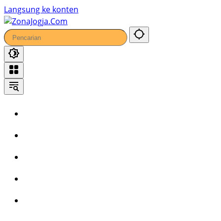
15
Langsung ke konten
Home
Headline
Kronika
Bisnis
Wisata