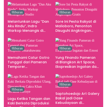
Yogyakarta sebagai
Pusat Pergerakan Seni
Rupa Indonesia
Hiburan
Hiburan
Melantunkan Lagu “Dan
Sore Ini Pesta Rakyat di
Aku Rindu”, Indro
Malioboro, Penonton
Warkop Menangis di
Disuguhi Angkringan
Studio
Gratis
Hiburan
Hiburan
Memahami Catur Gotro
Yung Finando Pameran
Tunggal dari Pameran
di Blangkon Art Space,
Temporer
Ekspresikan Ingatan dan
Smarabawana
Emosi
Hiburan
Hiburan
Saptohoedojo Art Galery
Bakal jadi Oase
Lagu Ketika Tangan dan
Kebudayaan di
Kaki Berkata Diproduksi