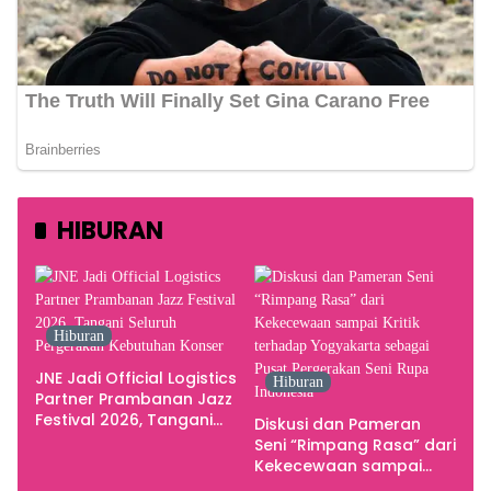
HIBURAN
Hiburan
JNE Jadi Official Logistics
Hiburan
Partner Prambanan Jazz
Festival 2026, Tangani
Diskusi dan Pameran
Seluruh Pergerakan
Seni “Rimpang Rasa” dari
Kebutuhan Konser
Kekecewaan sampai
Kritik terhadap