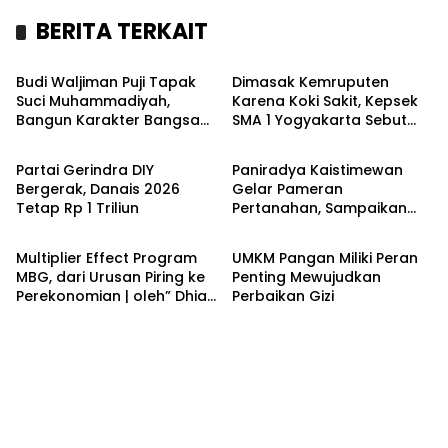
BERITA TERKAIT
Kronika
Headline
Budi Waljiman Puji Tapak
Dimasak Kemruputen
Suci Muhammadiyah,
Karena Koki Sakit, Kepsek
Bangun Karakter Bangsa
SMA 1 Yogyakarta Sebut
Headline
Headline
Lewat Pencak Silat
SPPG Siap Bertanggung
Jawab
Partai Gerindra DIY
Paniradya Kaistimewan
Bergerak, Danais 2026
Gelar Pameran
Tetap Rp 1 Triliun
Pertanahan, Sampaikan
Opini
Kronika
Informasi Penting tentang
Pemakaian SG, PG dan TKD
Multiplier Effect Program
UMKM Pangan Miliki Peran
MBG, dari Urusan Piring ke
Penting Mewujudkan
Perekonomian | oleh” Dhian
Perbaikan Gizi
Novitasari