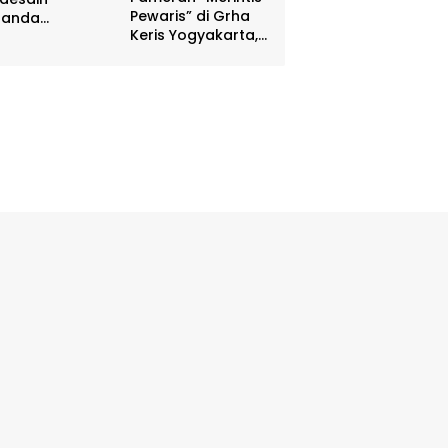
Pewaris” di Grha
nanda
Keris Yogyakarta,
batasan DIY
Digelar 17 – 20
hadiah Rp 80
April
a