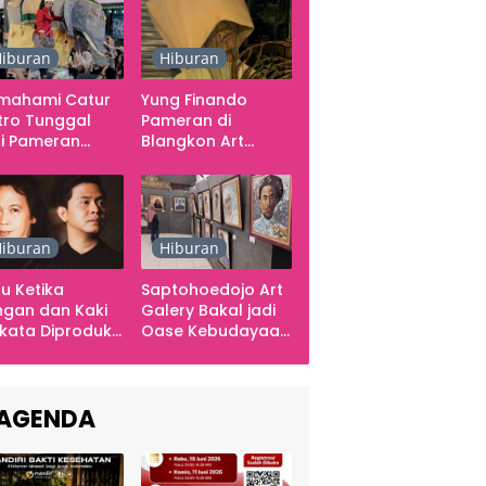
iburan
Hiburan
mahami Catur
Yung Finando
tro Tunggal
Pameran di
i Pameran
Blangkon Art
mporer
Space, Ekspresikan
arabawana
Ingatan dan Emosi
iburan
Hiburan
u Ketika
Saptohoedojo Art
gan dan Kaki
Galery Bakal jadi
kata Diproduksi
Oase Kebudayaan
ng, Dinyanyikan
di Indonesia
kra Khan
sama Chrisye
AGENDA