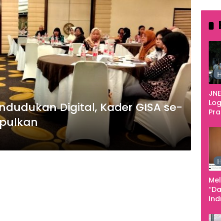
H
JNE
Log
ndudukan Digital, Kader GISA se-
Pr
mpulkan
Fes
Tan
Pe
Ke
H
Me
“Da
In
Men