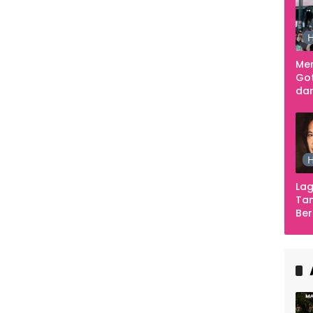
H
Me
Go
dar
Te
Sm
H
Lag
Tan
Ber
Ula
Ca
Ber