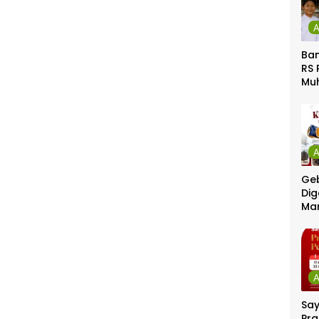
Ban
RS 
Mu
Gel
Gra
Geb
Dig
Ma
Sa
Pra