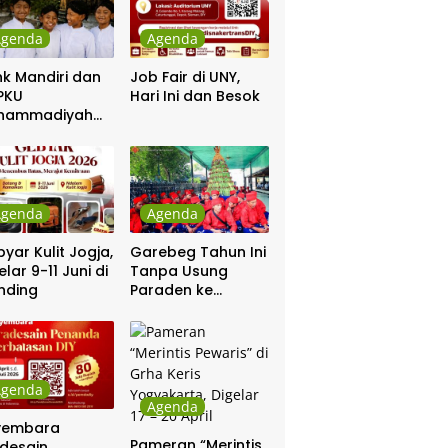
Agenda
Agenda
k Mandiri dan
Job Fair di UNY,
PKU
Hari Ini dan Besok
hammadiyah
ar Khitanan
tis
Agenda
Agenda
yar Kulit Jogja,
Garebeg Tahun Ini
elar 9-11 Juni di
Tanpa Usung
nding
Paraden ke
Kepatihan dan
Pakualaman
Agenda
Agenda
yembara
Pameran “Merintis
desain