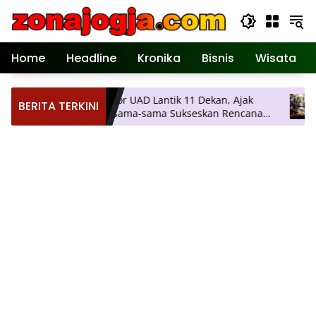
Langsung
ke
konten
Home
Headline
Kronika
Bisnis
Wisata
lai
Rektor UAD Lantik 11 Dekan, Ajak
Payun
BERITA TERKINI
h
Bersama-sama Sukseskan Rencana
Waca
Strategis Universitas
Penge