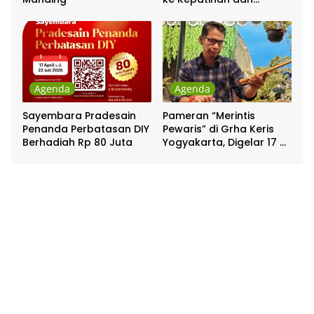
Pakualaman
Agenda
Agenda
Sayembara Pradesain
Pameran “Merintis
Penanda Perbatasan DIY
Pewaris” di Grha Keris
Berhadiah Rp 80 Juta
Yogyakarta, Digelar 17 –
20 April