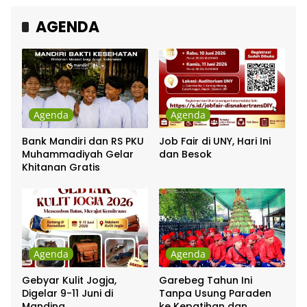
AGENDA
Agenda
Agenda
Bank Mandiri dan RS PKU
Job Fair di UNY, Hari Ini
Muhammadiyah Gelar
dan Besok
Khitanan Gratis
Agenda
Agenda
Gebyar Kulit Jogja,
Garebeg Tahun Ini
Digelar 9-11 Juni di
Tanpa Usung Paraden
Manding
ke Kepatihan dan