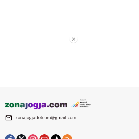
×
zonajogjadotcom@gmail.com