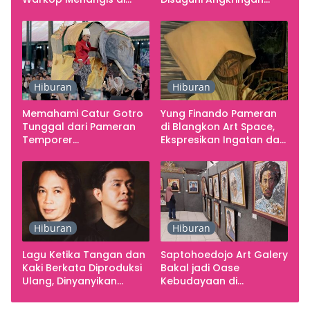
Studio
Gratis
Hiburan
Hiburan
Memahami Catur Gotro
Yung Finando Pameran
Tunggal dari Pameran
di Blangkon Art Space,
Temporer
Ekspresikan Ingatan dan
Smarabawana
Emosi
Hiburan
Hiburan
Lagu Ketika Tangan dan
Saptohoedojo Art Galery
Kaki Berkata Diproduksi
Bakal jadi Oase
Ulang, Dinyanyikan
Kebudayaan di
Cakra Khan Bersama
Indonesia
Chrisye