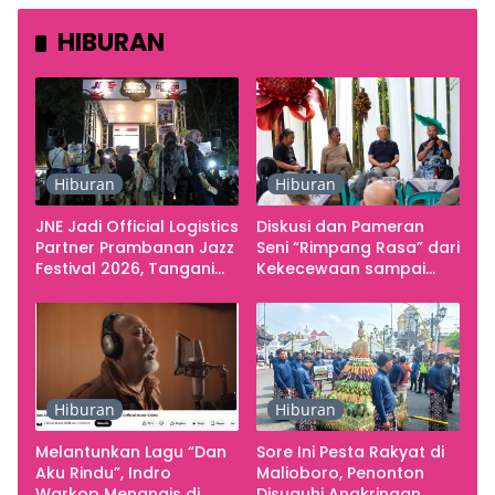
HIBURAN
Hiburan
Hiburan
JNE Jadi Official Logistics
Diskusi dan Pameran
Partner Prambanan Jazz
Seni “Rimpang Rasa” dari
Festival 2026, Tangani
Kekecewaan sampai
Seluruh Pergerakan
Kritik terhadap
Kebutuhan Konser
Yogyakarta sebagai
Pusat Pergerakan Seni
Rupa Indonesia
Hiburan
Hiburan
Melantunkan Lagu “Dan
Sore Ini Pesta Rakyat di
Aku Rindu”, Indro
Malioboro, Penonton
Warkop Menangis di
Disuguhi Angkringan