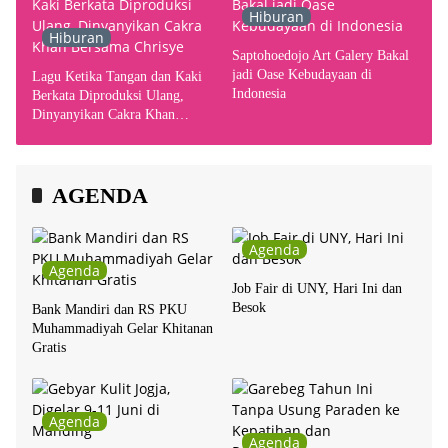
Hiburan
Hiburan
Saptohoedojo Art Galery Bakal
jadi Oase Kebudayaan di
Lagu Ketika Tangan dan Kaki
Indonesia
Berkata Diproduksi Ulang,
Dinyanyikan Cakra Khan
Bersama Chrisye
AGENDA
Agenda
Agenda
Job Fair di UNY, Hari Ini dan
Besok
Bank Mandiri dan RS PKU
Muhammadiyah Gelar Khitanan
Gratis
Agenda
Agenda