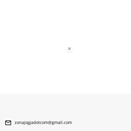
×
zonajogjadotcom@gmail.com