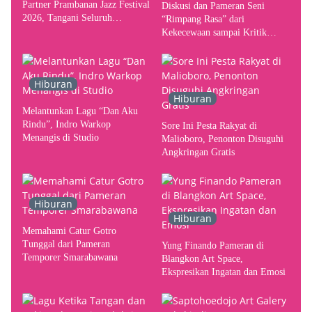
Partner Prambanan Jazz Festival
Diskusi dan Pameran Seni
2026, Tangani Seluruh
“Rimpang Rasa” dari
Pergerakan Kebutuhan Konser
Kekecewaan sampai Kritik
terhadap Yogyakarta sebagai
Pusat Pergerakan Seni Rupa
Indonesia
Hiburan
Hiburan
Melantunkan Lagu “Dan Aku
Rindu”, Indro Warkop
Sore Ini Pesta Rakyat di
Menangis di Studio
Malioboro, Penonton Disuguhi
Angkringan Gratis
Hiburan
Hiburan
Memahami Catur Gotro
Tunggal dari Pameran
Yung Finando Pameran di
Temporer Smarabawana
Blangkon Art Space,
Ekspresikan Ingatan dan Emosi