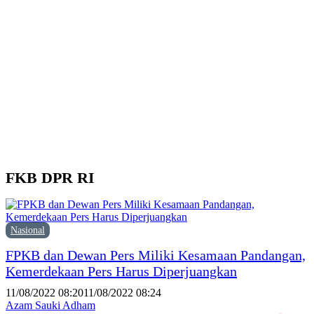
d
Y
M
H
P
F
P
FKB DPR RI
Nasional
FPKB dan Dewan Pers Miliki Kesamaan Pandangan,
Kemerdekaan Pers Harus Diperjuangkan
11/08/2022 08:20
11/08/2022 08:24
Azam Sauki Adham