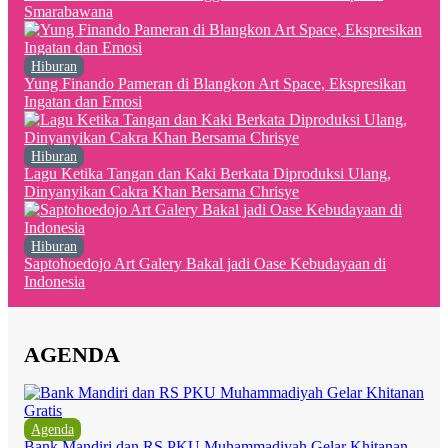
Smarabawana
Hiburan
Yung Finando Pameran di Blangkon Art Space, Ekspresikan
Ingatan dan Emosi
Hiburan
Lagu Ketika Tangan dan Kaki Berkata Diproduksi Ulang,
Dinyanyikan Cakra Khan Bersama Chrisye
Hiburan
Saptohoedojo Art Galery Bakal jadi Oase Kebudayaan di
Indonesia
AGENDA
Agenda
Bank Mandiri dan RS PKU Muhammadiyah Gelar Khitanan