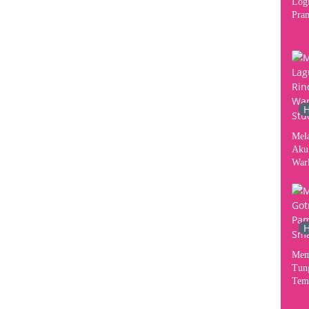
Logi
Pram
2026
Per
Kon
H
Mel
Aku
War
Stud
H
Mem
Tun
Tem