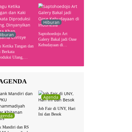
Hiburan
Saptohoedojo Art
iburan
Galery Bakal jadi Oase
Kebudayaan di
u Ketika Tangan dan
Indonesia
 Berkata
oduksi Ulang,
yanyikan Cakra
n Bersama Chrisye
AGENDA
Agenda
Job Fair di UNY, Hari
Ini dan Besok
Agenda
k Mandiri dan RS