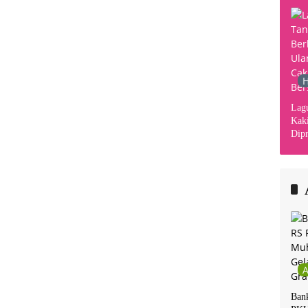
H
Lag
Kaki
Dipr
Din
Kha
Ban