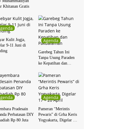
 Muhammadiyah
r Khitanan Gratis
Agenda
ar Kulit Jogja,
Agenda
lar 9-11 Juni di
ding
Garebeg Tahun Ini
Tanpa Usung Paraden
ke Kepatihan dan
Pakualaman
Agenda
Agenda
embara Pradesain
Pameran “Merintis
anda Perbatasan DIY
Pewaris” di Grha Keris
adiah Rp 80 Juta
Yogyakarta, Digelar 17
– 20 April