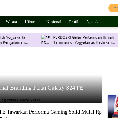
Wisata
Hiburan
Nasional
Profil
Agenda
arta,
PERDOSKI Gelar Pertemuan Ilmiah
aman
Tahunan di Yogyakarta, Hadirkan
Inovasi Dermatologi Terkini
onal Branding Pakai Galaxy S24 FE
 FE Tawarkan Performa Gaming Solid Mulai Rp