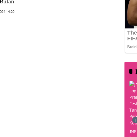
/Bulan
024 14:20
H
JNE 