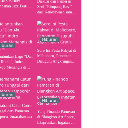
stics Partner
Diskusi dan Pameran
banan Jazz Festival
Seni “Rimpang Rasa”
, Tangani Seluruh
dari Kekecewaan sampai
gerakan Kebutuhan
Kritik terhadap
ser
Yogyakarta sebagai
Pusat Pergerakan Seni
Rupa Indonesia
Hiburan
iburan
Sore Ini Pesta Rakyat di
Malioboro, Penonton
antunkan Lagu “Dan
Disuguhi Angkringan
 Rindu”, Indro
Gratis
kop Menangis di
io
iburan
Hiburan
ahami Catur Gotro
ggal dari Pameran
Yung Finando Pameran
porer Smarabawana
di Blangkon Art Space,
Ekspresikan Ingatan dan
Emosi