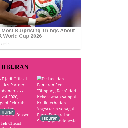
HIBURAN
iburan
Hiburan
Jadi Official