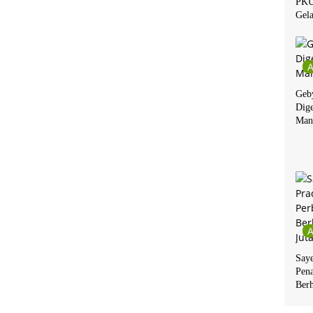
PKU
Gela
Geby
Dige
Man
Say
Pen
Berh