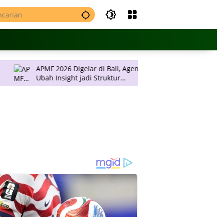
APMF 2026 Digelar di Bali, Agendanya
JNE Promo Ongkos 
Ubah Insight jadi Struktur
Rp 2 Ribu per Kil
Pengambilan Keputusan
Pulau Jawa