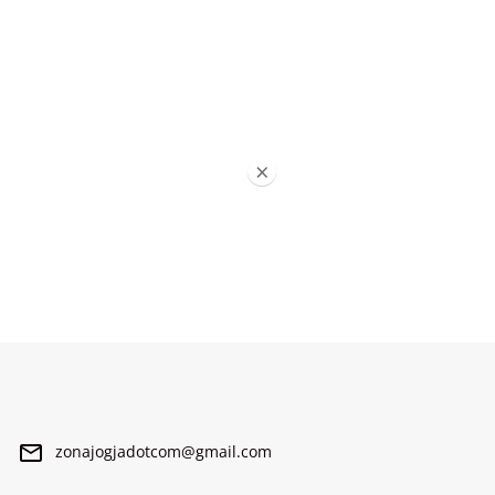
×
zonajogjadotcom@gmail.com