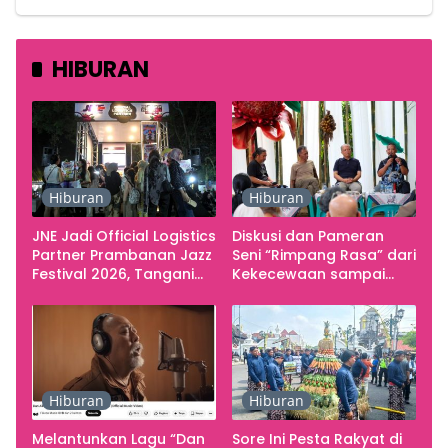
HIBURAN
Hiburan
Hiburan
JNE Jadi Official Logistics
Diskusi dan Pameran
Partner Prambanan Jazz
Seni “Rimpang Rasa” dari
Festival 2026, Tangani
Kekecewaan sampai
Seluruh Pergerakan
Kritik terhadap
Kebutuhan Konser
Yogyakarta sebagai
Pusat Pergerakan Seni
Rupa Indonesia
Hiburan
Hiburan
Melantunkan Lagu “Dan
Sore Ini Pesta Rakyat di