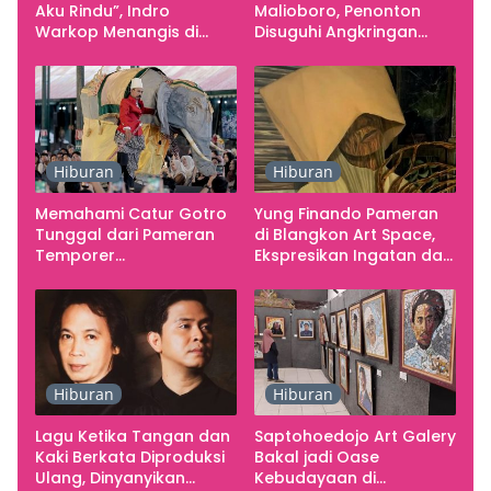
Aku Rindu”, Indro
Malioboro, Penonton
Warkop Menangis di
Disuguhi Angkringan
Studio
Gratis
Hiburan
Hiburan
Memahami Catur Gotro
Yung Finando Pameran
Tunggal dari Pameran
di Blangkon Art Space,
Temporer
Ekspresikan Ingatan dan
Smarabawana
Emosi
Hiburan
Hiburan
Lagu Ketika Tangan dan
Saptohoedojo Art Galery
Kaki Berkata Diproduksi
Bakal jadi Oase
Ulang, Dinyanyikan
Kebudayaan di