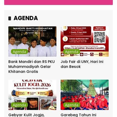
Cakra Khan Bersama
Indonesia
Chrisye
AGENDA
Agenda
Agenda
Bank Mandiri dan RS PKU
Job Fair di UNY, Hari Ini
Muhammadiyah Gelar
dan Besok
Khitanan Gratis
Agenda
Agenda
Gebyar Kulit Jogja,
Garebeg Tahun Ini