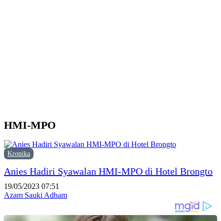
K
P
H
P
T
HMI-MPO
Kronika
Anies Hadiri Syawalan HMI-MPO di Hotel Brongto
19/05/2023 07:51
Azam Sauki Adham