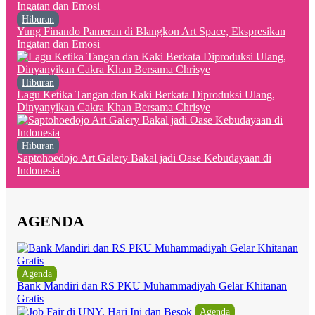
Hiburan
Yung Finando Pameran di Blangkon Art Space, Ekspresikan
Ingatan dan Emosi
Hiburan
Lagu Ketika Tangan dan Kaki Berkata Diproduksi Ulang,
Dinyanyikan Cakra Khan Bersama Chrisye
Hiburan
Saptohoedojo Art Galery Bakal jadi Oase Kebudayaan di
Indonesia
AGENDA
Agenda
Bank Mandiri dan RS PKU Muhammadiyah Gelar Khitanan
Gratis
Agenda