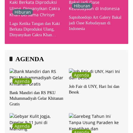
Hiburan
Hiburan
Saptohoedojo Art Galery Bakal
jadi Oase Kebudayaan di
Lagu Ketika Tangan dan Kaki
Indonesia
Berkata Diproduksi Ulang,
Dinyanyikan Cakra Khan
Bersama Chrisye
AGENDA
Agenda
Agenda
Job Fair di UNY, Hari Ini dan
Besok
Bank Mandiri dan RS PKU
Muhammadiyah Gelar Khitanan
Gratis
Agenda
Agenda