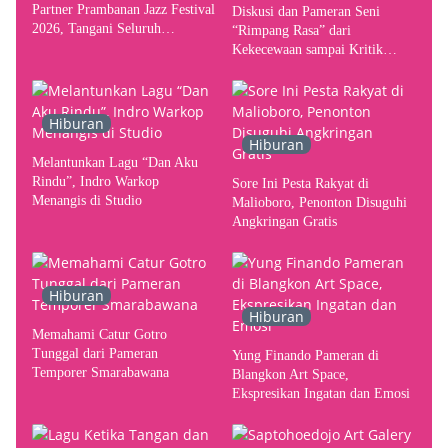
Partner Prambanan Jazz Festival
Diskusi dan Pameran Seni
2026, Tangani Seluruh
“Rimpang Rasa” dari
Pergerakan Kebutuhan Konser
Kekecewaan sampai Kritik
terhadap Yogyakarta sebagai
Pusat Pergerakan Seni Rupa
Indonesia
Hiburan
Hiburan
Melantunkan Lagu “Dan Aku
Rindu”, Indro Warkop
Sore Ini Pesta Rakyat di
Menangis di Studio
Malioboro, Penonton Disuguhi
Angkringan Gratis
Hiburan
Hiburan
Memahami Catur Gotro
Tunggal dari Pameran
Yung Finando Pameran di
Temporer Smarabawana
Blangkon Art Space,
Ekspresikan Ingatan dan Emosi