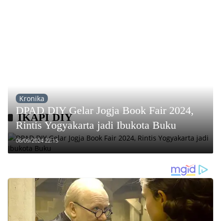
Kronika
DPAD DIY Gelar Jogja Book Fair 2024,
IKAPI DIY
Rintis Yogyakarta jadi Ibukota Buku
06/09/2024 22:15