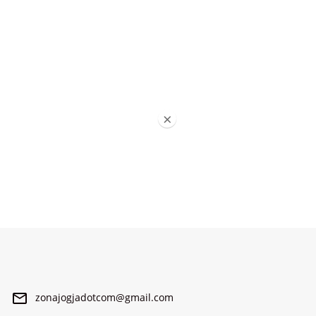
×
zonajogjadotcom@gmail.com