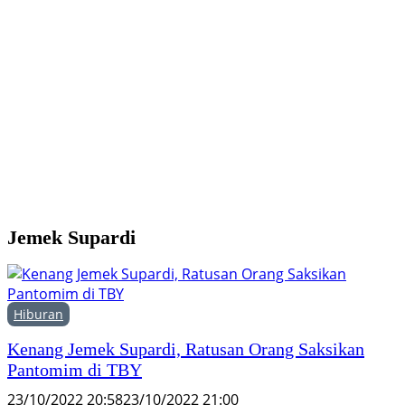
Y
M
H
F
Jemek Supardi
Hiburan
Kenang Jemek Supardi, Ratusan Orang Saksikan
Pantomim di TBY
23/10/2022 20:58
23/10/2022 21:00