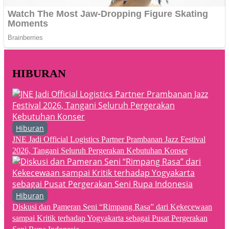
HIBURAN
Hiburan
JNE Jadi Official Logistics Partner Prambanan Jazz Festival
2026, Tangani Seluruh Pergerakan Kebutuhan Konser
Hiburan
Diskusi dan Pameran Seni “Rimpang Rasa” dari Kekecewaan
sampai Kritik terhadap Yogyakarta sebagai Pusat Pergerakan