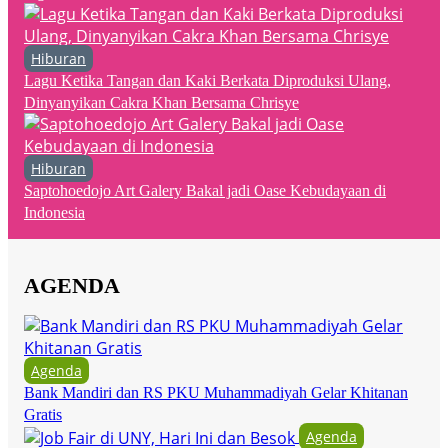
Hiburan
Lagu Ketika Tangan dan Kaki Berkata Diproduksi Ulang,
Dinyanyikan Cakra Khan Bersama Chrisye
Hiburan
Saptohoedojo Art Galery Bakal jadi Oase Kebudayaan di
Indonesia
AGENDA
Agenda
Bank Mandiri dan RS PKU Muhammadiyah Gelar Khitanan
Gratis
Agenda