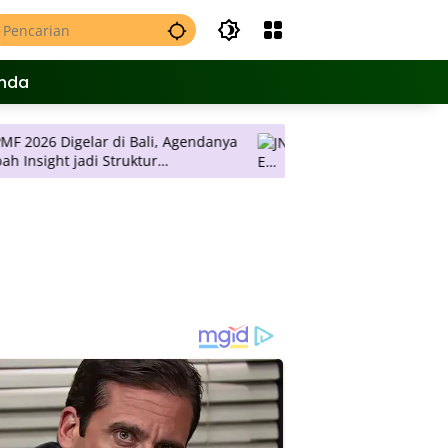
nda
gelar di Bali, Agendanya
JNE Promo Ongkos Kirim, Tarif 
r
Rp 2 Ribu per Kilogram ke Selu
 Keputusan
Pulau Jawa