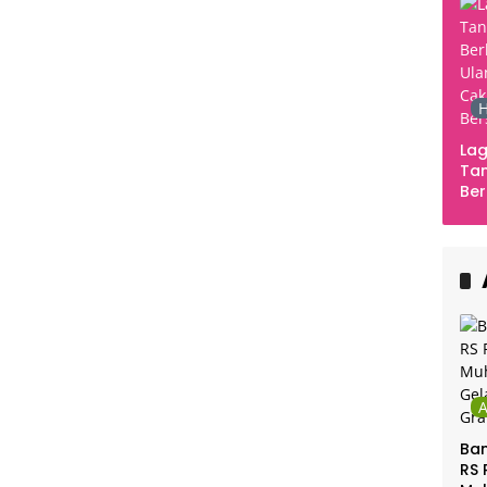
H
Lag
Tan
Ber
Ula
Ca
Ber
Ban
RS 