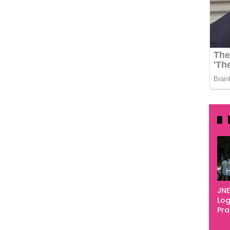
H
JNE
Log
Pr
Fes
Tan