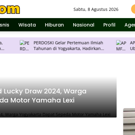
Sabtu, 8 Agustus 2026
isnis
Wisata
Hiburan
Nasional
Profil
Age
PERDOSKI Gelar Pertemuan Ilmiah
APMF 2026 Di
Tahunan di Yogyakarta, Hadirkan
Ubah Insight jadi Struktu
Inovasi Dermatologi Terkini
Pengambilan
d Lucky Draw 2024, Warga
da Motor Yamaha Lexi