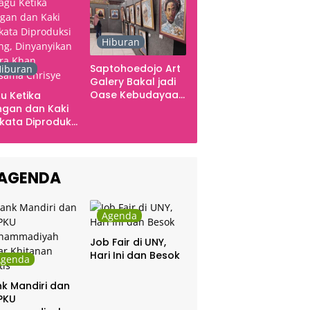
Ingatan dan Emosi
Hiburan
Saptohoedojo Art
iburan
Galery Bakal jadi
Oase Kebudayaan
u Ketika
di Indonesia
gan dan Kaki
kata Diproduksi
ng, Dinyanyikan
kra Khan
sama Chrisye
AGENDA
Agenda
Job Fair di UNY,
Hari Ini dan Besok
Agenda
k Mandiri dan
PKU