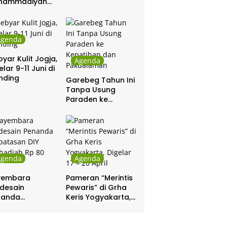
hammadiyah
ar Khitanan
tis
Agenda
yar Kulit Jogja,
Agenda
elar 9-11 Juni di
nding
Garebeg Tahun Ini
Tanpa Usung
Paraden ke
Kepatihan dan
Pakualaman
Agenda
Agenda
yembara
Pameran “Merintis
desain
Pewaris” di Grha
nanda
Keris Yogyakarta,
batasan DIY
Digelar 17 – 20
hadiah Rp 80
April
a