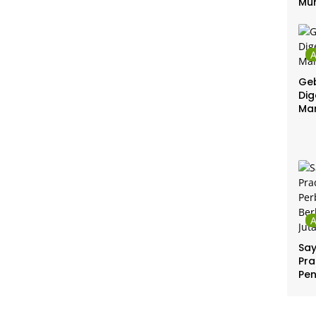
Mu
Gel
Gra
Geb
Dig
Ma
Sa
Pra
Pe
Per
Ber
Jut