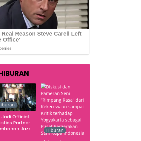
HIBURAN
iburan
 Jadi Official
istics Partner
ambanan Jazz
Hiburan
tival 2026,
gani Seluruh