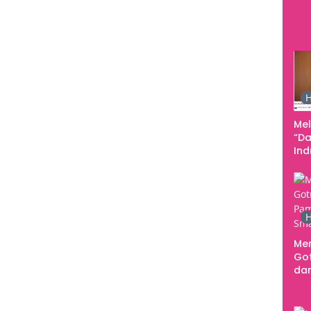
Pe
Ke
H
Me
“Da
In
Men
H
Me
Go
dar
Te
Sm