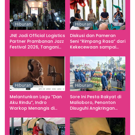
Hiburan
Hiburan
JNE Jadi Official Logistics
Diskusi dan Pameran
Partner Prambanan Jazz
Seni “Rimpang Rasa” dari
Festival 2026, Tangani
Kekecewaan sampai
Seluruh Pergerakan
Kritik terhadap
Kebutuhan Konser
Yogyakarta sebagai
Pusat Pergerakan Seni
Rupa Indonesia
Hiburan
Hiburan
Melantunkan Lagu “Dan
Sore Ini Pesta Rakyat di
Aku Rindu”, Indro
Malioboro, Penonton
Warkop Menangis di
Disuguhi Angkringan
Studio
Gratis