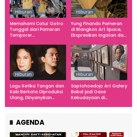
Hiburan
Hiburan
Memahami Catur Gotro
Yung Finando Pameran
Tunggal dari Pameran
di Blangkon Art Space,
Temporer
Ekspresikan Ingatan dan
Smarabawana
Emosi
Hiburan
Hiburan
Lagu Ketika Tangan dan
Saptohoedojo Art Galery
Kaki Berkata Diproduksi
Bakal jadi Oase
Ulang, Dinyanyikan
Kebudayaan di
Cakra Khan Bersama
Indonesia
Chrisye
AGENDA