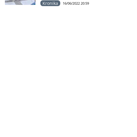
Tertua 64 Tahun
Kronika
16/06/2022 20:59