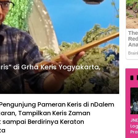
is” di Grha Keris Yogyakarta,
Pengunjung Pameran Keris di nDalem
H
aran, Tampilkan Keris Zaman
JNE
 sampai Berdirinya Keraton
Log
ta
Pr
Fes