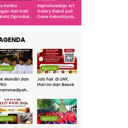
u Ketika
Saptohoedojo Art
gan dan Kaki
Galery Bakal jadi
kata Diproduksi
Oase Kebudayaan
ng, Dinyanyikan
di Indonesia
kra Khan
sama Chrisye
AGENDA
Agenda
Agenda
k Mandiri dan
Job Fair di UNY,
PKU
Hari Ini dan Besok
hammadiyah
ar Khitanan
tis
Agenda
Agenda