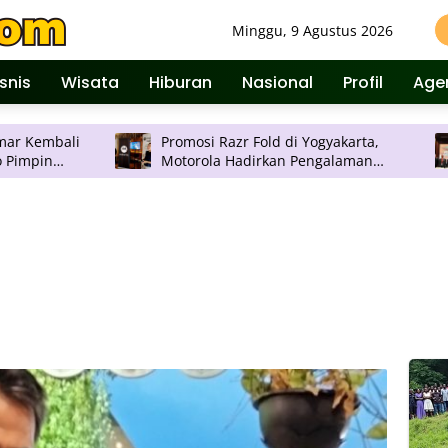
Minggu, 9 Agustus 2026
isnis
Wisata
Hiburan
Nasional
Profil
Age
Promosi Razr Fold di Yogyakarta,
PERDOSK
Motorola Hadirkan Pengalaman
Tahunan
Foldable Premium
Inovasi 