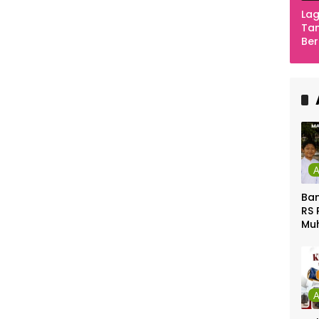
Lag
Tan
Ber
Ula
Ca
Ber
Ban
RS 
Mu
Gel
Gra