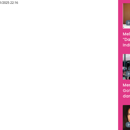
1/2025 22:16
Tan
Pe
Ke
H
Me
“Da
In
Men
H
Me
Go
dar
Te
Sm
H