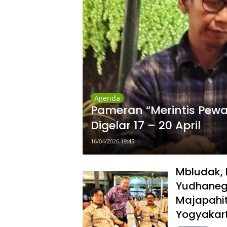
Agenda
Pameran “Merintis Pewar
Digelar 17 – 20 April
16/04/2026 19:45
Mbludak, 
Yudhaneg
Majapahit
Yogyakar