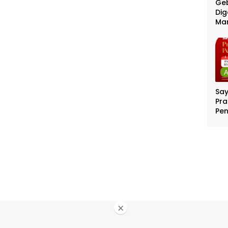
Geb
Dig
Ma
Sa
Pra
Pe
Per
Ber
Jut
×