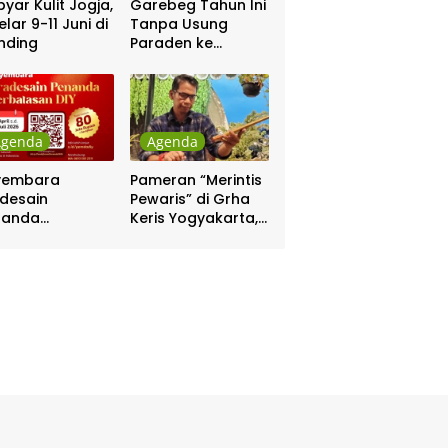
yar Kulit Jogja,
Garebeg Tahun Ini
elar 9-11 Juni di
Tanpa Usung
nding
Paraden ke
Kepatihan dan
Pakualaman
Agenda
Agenda
yembara
Pameran “Merintis
desain
Pewaris” di Grha
nanda
Keris Yogyakarta,
batasan DIY
Digelar 17 – 20
hadiah Rp 80
April
a