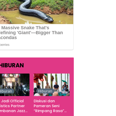
HIBURAN
iburan
Hiburan
 Jadi Official
Diskusi dan
istics Partner
Pameran Seni
ambanan Jazz
“Rimpang Rasa”
tival 2026,
dari Kekecewaan