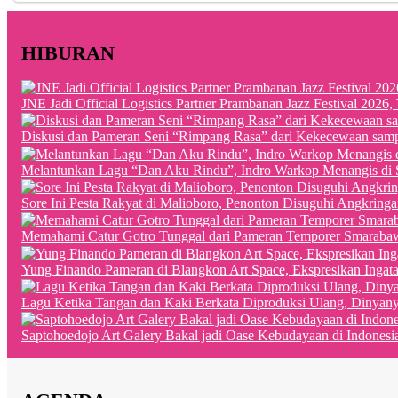
HIBURAN
JNE Jadi Official Logistics Partner Prambanan Jazz Festival 202
Diskusi dan Pameran Seni “Rimpang Rasa” dari Kekecewaan sampai
Melantunkan Lagu “Dan Aku Rindu”, Indro Warkop Menangis di 
Sore Ini Pesta Rakyat di Malioboro, Penonton Disuguhi Angkringa
Memahami Catur Gotro Tunggal dari Pameran Temporer Smaraba
Yung Finando Pameran di Blangkon Art Space, Ekspresikan Ingat
Lagu Ketika Tangan dan Kaki Berkata Diproduksi Ulang, Dinyan
Saptohoedojo Art Galery Bakal jadi Oase Kebudayaan di Indonesi