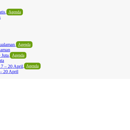
Agenda
s
Agenda
laman
Agenda
uta
Agenda
– 20 April