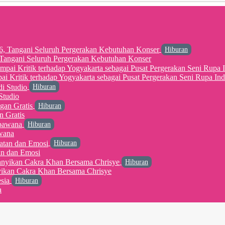
Hiburan
6, Tangani Seluruh Pergerakan Kebutuhan Konser
 Kritik terhadap Yogyakarta sebagai Pusat Pergerakan Seni Rupa Ind
Hiburan
Studio
Hiburan
n Gratis
Hiburan
wana
Hiburan
an dan Emosi
Hiburan
yikan Cakra Khan Bersama Chrisye
Hiburan
a