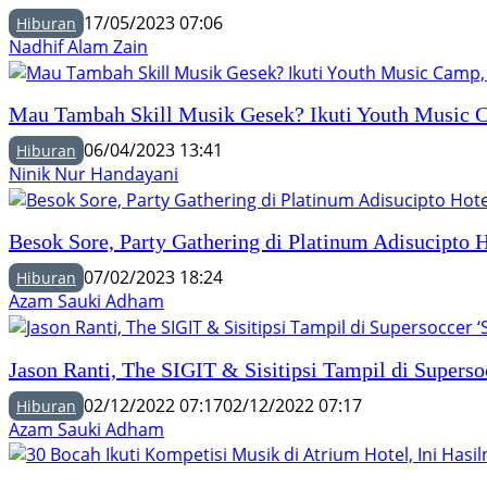
17/05/2023 07:06
Hiburan
Nadhif Alam Zain
Mau Tambah Skill Musik Gesek? Ikuti Youth Music C
06/04/2023 13:41
Hiburan
Ninik Nur Handayani
Besok Sore, Party Gathering di Platinum Adisucipto 
07/02/2023 18:24
Hiburan
Azam Sauki Adham
Jason Ranti, The SIGIT & Sisitipsi Tampil di Superso
02/12/2022 07:17
02/12/2022 07:17
Hiburan
Azam Sauki Adham