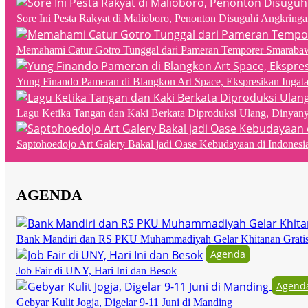
Sore Ini Pesta Rakyat di Malioboro, Penonton Disuguhi Angkringa
Memahami Catur Gotro Tunggal dari Pameran Temporer Smaraba
Yung Finando Pameran di Blangkon Art Space, Ekspresikan Ingat
Lagu Ketika Tangan dan Kaki Berkata Diproduksi Ulang, Dinyan
Saptohoedojo Art Galery Bakal jadi Oase Kebudayaan di Indonesi
AGENDA
Bank Mandiri dan RS PKU Muhammadiyah Gelar Khitanan Grati
Agenda
Job Fair di UNY, Hari Ini dan Besok
Agend
Gebyar Kulit Jogja, Digelar 9-11 Juni di Manding