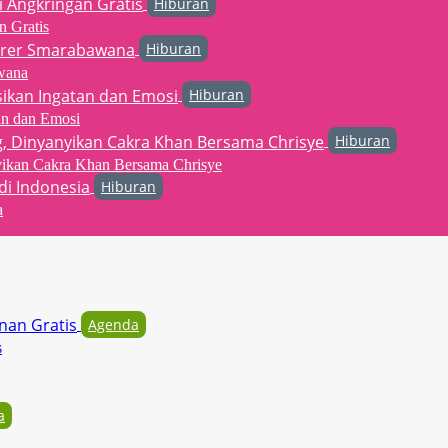
Hiburan
n Gratis
Hiburan
wana
Hiburan
an dan Emosi
Hiburan
yikan Cakra Khan Bersama Chrisye
Hiburan
a
Agenda
s
a