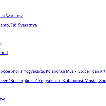
amp, Ini Syaratnya
Hotel
ccer ‘Soccerphoria’ Yogyakarta, Kolaborasi Musik, Soc